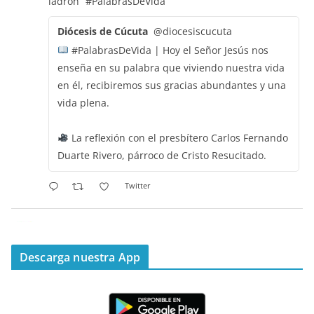
ladrón”
#PalabrasDeVida
Diócesis de Cúcuta
@diocesiscucuta
#PalabrasDeVida | Hoy el Señor Jesús nos
enseña en su palabra que viviendo nuestra vida
en él, recibiremos sus gracias abundantes y una
vida plena.
La reflexión con el presbítero Carlos Fernando
Duarte Rivero, párroco de Cristo Resucitado.
Twitter
Emisora Vox Dei
@emisoravoxdei
·
11 May 2025
“Mis ovejas escuchan mi voz, y yo las conozco”
Descarga nuestra App
#PalabrasDeVida
Diócesis de Cúcuta
@diocesiscucuta
#PalabrasDeVida | Hoy en el #Evangelio Jesús