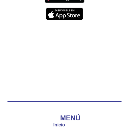
nos recuerda que nos ama, que nos busca y que
quien escucha su voz, no será arrebatado de su
lado.
La reflexión con el presbítero Carlos Fernando
Duarte Rivero, párroco de Cristo Resucitado.
Twitter
Emisora Vox Dei
@emisoravoxdei
·
10 May 2025
“Tú tienes palabras de vida eterna”
#PalabrasDeVida
Diócesis de Cúcuta
@diocesiscucuta
#PalabrasDeVida | El #Evangelio nos recuerda
que, incluso cuando las cosas parecen difíciles o
MENÚ
incomprensibles, la verdadera fe nos guía y nos
Inicio
fortalece.