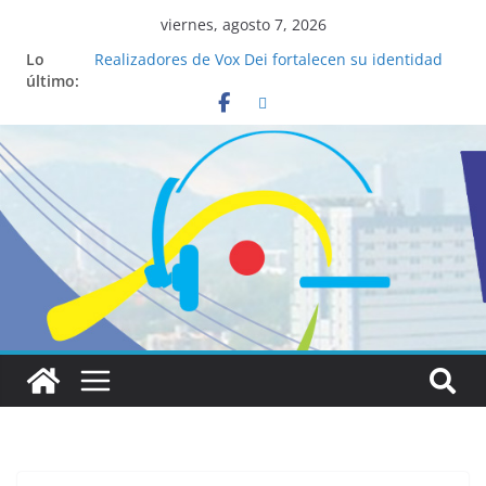
viernes, agosto 7, 2026
Lo
Realizadores de Vox Dei fortalecen su identidad
último:
institucional y habilidades en comunicación
visual
La ciencia desvela los 5 secretos que tiene
fácilmente un católico para convertirse en
“Superancianos”
Pop Up Market atrae a cientos de visitantes y
dinamiza la economía local
Salud mental a la mesa: la importancia de
hablarlo en familia
Lo que tienen en común la nueva Película Toy
Story 5 y el Papa León XIV