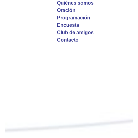
Quiénes somos
Oración
La reflexión con el presbítero Roberto Alfonso
Programación
Garzón Guillen, párroco de san Francisco Javier.
Encuesta
Club de amigos
Twitter
Contacto
Emisora Vox Dei
@emisoravoxdei
·
9 May 2025
“Si no comen la carne del Hijo del hombre y no
beben su sangre, no tienen vida en ustedes”
#PalabrasDeVida
Diócesis de Cúcuta
@diocesiscucuta
#PalabrasDeVida | En este día, el Señor Jesús
nos invita a alimentarnos de su Cuerpo y de su
Sangre para vivir para siempre.
La reflexión con el presbítero Roberto Alfonso
Garzón Guillen, párroco de san Francisco Javier.