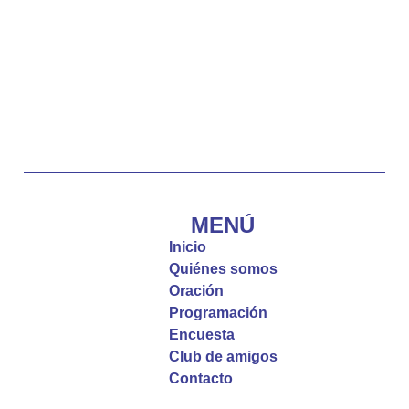
Twitter
Emisora Vox Dei
@emisoravoxdei
·
10 May 2025
“Tú tienes palabras de vida eterna”
#PalabrasDeVida
Diócesis de Cúcuta
@diocesiscucuta
#PalabrasDeVida | El #Evangelio nos recuerda
que, incluso cuando las cosas parecen difíciles o
MENÚ
incomprensibles, la verdadera fe nos guía y nos
Inicio
fortalece.
Quiénes somos
Oración
La reflexión con el presbítero Roberto Alfonso
Programación
Garzón Guillen, párroco de san Francisco Javier.
Encuesta
Club de amigos
Twitter
Contacto