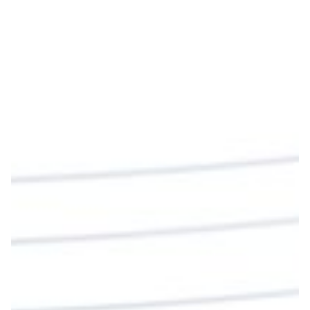
Emisora Vox Dei
@emisoravoxdei
·
9 May 2025
“Si no comen la carne del Hijo del hombre y no
beben su sangre, no tienen vida en ustedes”
#PalabrasDeVida
Diócesis de Cúcuta
@diocesiscucuta
#PalabrasDeVida | En este día, el Señor Jesús
nos invita a alimentarnos de su Cuerpo y de su
Sangre para vivir para siempre.
La reflexión con el presbítero Roberto Alfonso
Garzón Guillen, párroco de san Francisco Javier.
Twitter
Cargar más