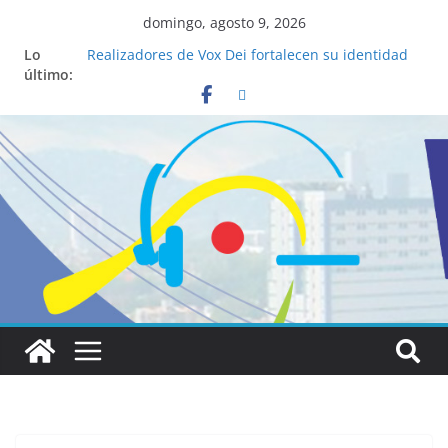
domingo, agosto 9, 2026
Lo
Realizadores de Vox Dei fortalecen su identidad
último:
institucional y habilidades en comunicación
visual
La ciencia desvela los 5 secretos que tiene
fácilmente un católico para convertirse en
“Superancianos”
Pop Up Market atrae a cientos de visitantes y
dinamiza la economía local
Salud mental a la mesa: la importancia de
hablarlo en familia
Lo que tienen en común la nueva Película Toy
Story 5 y el Papa León XIV