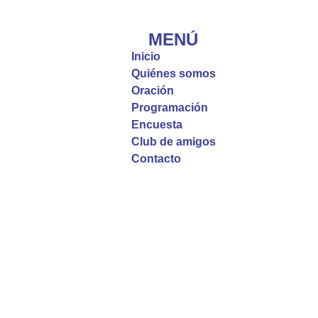
#PalabrasDeVida | El #Evangelio nos recuerda
que, incluso cuando las cosas parecen difíciles o
MENÚ
incomprensibles, la verdadera fe nos guía y nos
Inicio
fortalece.
Quiénes somos
Oración
La reflexión con el presbítero Roberto Alfonso
Programación
Garzón Guillen, párroco de san Francisco Javier.
Encuesta
Club de amigos
Twitter
Contacto
Emisora Vox Dei
@emisoravoxdei
·
9 May 2025
“Si no comen la carne del Hijo del hombre y no
beben su sangre, no tienen vida en ustedes”
#PalabrasDeVida
Diócesis de Cúcuta
@diocesiscucuta
#PalabrasDeVida | En este día, el Señor Jesús
nos invita a alimentarnos de su Cuerpo y de su