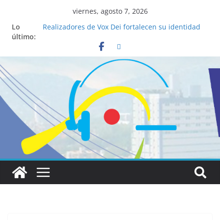
viernes, agosto 7, 2026
Lo
Realizadores de Vox Dei fortalecen su identidad
último:
institucional y habilidades en comunicación
visual
La ciencia desvela los 5 secretos que tiene
fácilmente un católico para convertirse en
“Superancianos”
Pop Up Market atrae a cientos de visitantes y
dinamiza la economía local
Salud mental a la mesa: la importancia de
hablarlo en familia
Lo que tienen en común la nueva Película Toy
Story 5 y el Papa León XIV