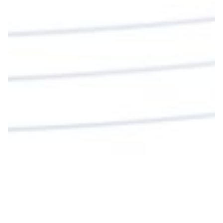
Sangre para vivir para siempre.
La reflexión con el presbítero Roberto Alfonso
Garzón Guillen, párroco de san Francisco Javier.
Twitter
Cargar más