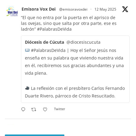
Emisora Vox Dei
@emisoravoxdei
·
12 May 2025
“El que no entra por la puerta en el aprisco de
las ovejas, sino que salta por otra parte, ese es
ladrón”
#PalabrasDeVida
Diócesis de Cúcuta
@diocesiscucuta
#PalabrasDeVida | Hoy el Señor Jesús nos
enseña en su palabra que viviendo nuestra vida
en él, recibiremos sus gracias abundantes y una
vida plena.
La reflexión con el presbítero Carlos Fernando
Duarte Rivero, párroco de Cristo Resucitado.
Twitter
Emisora Vox Dei
@emisoravoxdei
·
11 May 2025