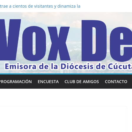
la los 5 secretos que tiene fácilmente un
nvertirse en “Superancianos”
rae a cientos de visitantes y dinamiza la
a mesa: la importancia de hablarlo en
 común la nueva Película Toy Story 5 y el
Vox Dei fortalecen su identidad
habilidades en comunicación visual
PROGRAMACIÓN
ENCUESTA
CLUB DE AMIGOS
CONTACTO