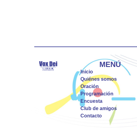
MENÚ
Inicio
Quiénes somos
Oración
Programación
Encuesta
Club de amigos
Contacto