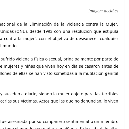
Imagen: aecid.es
acional de la Eliminación de la Violencia contra la Mujer,
s Unidas (ONU), desde 1993 con una resolución que estipula
ia contra la mujer”, con el objetivo de desvanecer cualquier
el mundo.
ufrido violencia física o sexual, principalmente por parte de
e mujeres y niñas que viven hoy en día se casaron antes de
ones de ellas se han visto sometidas a la mutilación genital
 suceden a diario, siendo la mujer objeto para las terribles
rlas sus víctimas. Actos que las que no denuncian, lo viven
 fue asesinada por su compañero sentimental o un miembro
a en todo el mundo son mujeres y niñas, y 3 de cada 4 de ellas