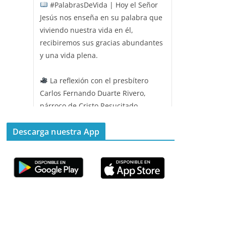
#PalabrasDeVida | Hoy el Señor
Jesús nos enseña en su palabra que
viviendo nuestra vida en él,
recibiremos sus gracias abundantes
y una vida plena.
La reflexión con el presbítero
Carlos Fernando Duarte Rivero,
párroco de Cristo Resucitado.
Twitter
Descarga nuestra App
Emisora Vox Dei
@emisoravoxdei
·
11 May 2025
“Mis ovejas escuchan mi voz, y yo
las conozco”
#PalabrasDeVida
Diócesis de Cúcuta
@diocesiscucuta