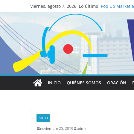
La ciencia desve
Lo último:
católico para co
viernes, agosto 7, 2026
Pop Up Market at
economía local
Salud mental a l
familia
Lo que tienen en
Papa León XIV
Realizadores de 
institucional y 
INICIO
QUIÉNES SOMOS
ORACIÓN
SALUD
noviembre 25, 2019
admin