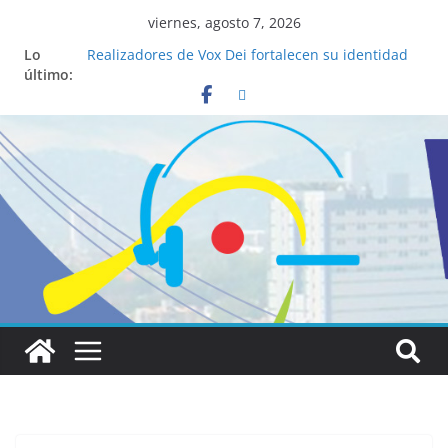
viernes, agosto 7, 2026
Lo
Realizadores de Vox Dei fortalecen su identidad
último:
institucional y habilidades en comunicación
visual
La ciencia desvela los 5 secretos que tiene
fácilmente un católico para convertirse en
“Superancianos”
Pop Up Market atrae a cientos de visitantes y
dinamiza la economía local
Salud mental a la mesa: la importancia de
hablarlo en familia
Lo que tienen en común la nueva Película Toy
Story 5 y el Papa León XIV