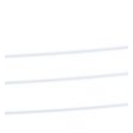
#PalabrasDeVida
Diócesis de Cúcuta
@diocesiscucuta
#PalabrasDeVida | En este día, el Señor Jesús
nos invita a alimentarnos de su Cuerpo y de su
Sangre para vivir para siempre.
La reflexión con el presbítero Roberto Alfonso
Garzón Guillen, párroco de san Francisco Javier.
Twitter
Cargar más