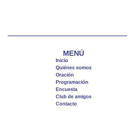
Emisora Vox Dei
@emisoravoxdei
·
10 May 2025
“Tú tienes palabras de vida eterna”
#PalabrasDeVida
Diócesis de Cúcuta
@diocesiscucuta
#PalabrasDeVida | El #Evangelio nos recuerda
que, incluso cuando las cosas parecen difíciles o
MENÚ
incomprensibles, la verdadera fe nos guía y nos
Inicio
fortalece.
Quiénes somos
Oración
La reflexión con el presbítero Roberto Alfonso
Programación
Garzón Guillen, párroco de san Francisco Javier.
Encuesta
Club de amigos
Twitter
Contacto
Emisora Vox Dei
@emisoravoxdei
·
9 May 2025
“Si no comen la carne del Hijo del hombre y no
beben su sangre, no tienen vida en ustedes”