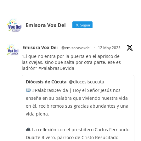
Emisora Vox Dei
Seguir
Emisora Vox Dei
@emisoravoxdei
·
12 May 2025
“El que no entra por la puerta en el aprisco de
las ovejas, sino que salta por otra parte, ese es
ladrón”
#PalabrasDeVida
Diócesis de Cúcuta
@diocesiscucuta
#PalabrasDeVida | Hoy el Señor Jesús nos
enseña en su palabra que viviendo nuestra vida
en él, recibiremos sus gracias abundantes y una
vida plena.
La reflexión con el presbítero Carlos Fernando
Duarte Rivero, párroco de Cristo Resucitado.