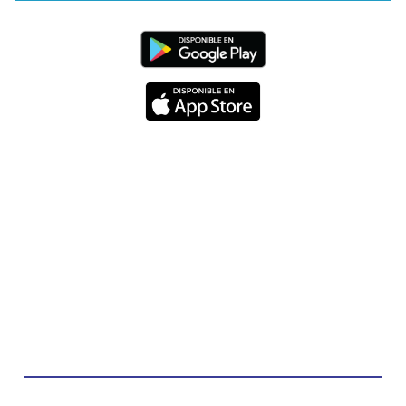
Diócesis de Cúcuta
@diocesiscucuta
#PalabrasDeVida | Hoy en el #Evangelio Jesús
nos recuerda que nos ama, que nos busca y que
quien escucha su voz, no será arrebatado de su
lado.
La reflexión con el presbítero Carlos Fernando
Duarte Rivero, párroco de Cristo Resucitado.
Twitter
Emisora Vox Dei
@emisoravoxdei
·
10 May 2025
“Tú tienes palabras de vida eterna”
#PalabrasDeVida
Diócesis de Cúcuta
@diocesiscucuta
#PalabrasDeVida | El #Evangelio nos recuerda