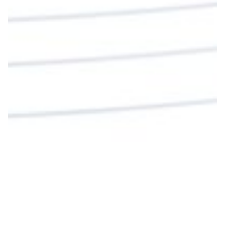
La reflexión con el presbítero Roberto Alfonso
Garzón Guillen, párroco de san Francisco Javier.
Twitter
Cargar más