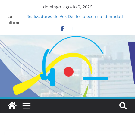
domingo, agosto 9, 2026
Lo
Realizadores de Vox Dei fortalecen su identidad
último:
institucional y habilidades en comunicación
visual
La ciencia desvela los 5 secretos que tiene
fácilmente un católico para convertirse en
“Superancianos”
Pop Up Market atrae a cientos de visitantes y
dinamiza la economía local
Salud mental a la mesa: la importancia de
hablarlo en familia
Lo que tienen en común la nueva Película Toy
Story 5 y el Papa León XIV