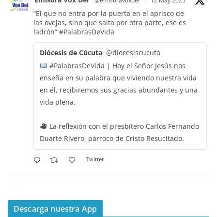
@emisoravoxdei
·
12 May 2025
“El que no entra por la puerta en el aprisco de
las ovejas, sino que salta por otra parte, ese es
ladrón”
#PalabrasDeVida
Diócesis de Cúcuta
@diocesiscucuta
#PalabrasDeVida | Hoy el Señor Jesús nos
enseña en su palabra que viviendo nuestra vida
en él, recibiremos sus gracias abundantes y una
vida plena.
La reflexión con el presbítero Carlos Fernando
Duarte Rivero, párroco de Cristo Resucitado.
Twitter
Emisora Vox Dei
@emisoravoxdei
·
11 May 2025
“Mis ovejas escuchan mi voz, y yo las conozco”
Descarga nuestra App
#PalabrasDeVida