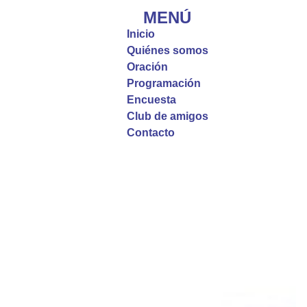
que, incluso cuando las cosas parecen difíciles o
MENÚ
incomprensibles, la verdadera fe nos guía y nos
Inicio
fortalece.
Quiénes somos
Oración
La reflexión con el presbítero Roberto Alfonso
Programación
Garzón Guillen, párroco de san Francisco Javier.
Encuesta
Club de amigos
Twitter
Contacto
Emisora Vox Dei
@emisoravoxdei
·
9 May 2025
“Si no comen la carne del Hijo del hombre y no
beben su sangre, no tienen vida en ustedes”
#PalabrasDeVida
Diócesis de Cúcuta
@diocesiscucuta
#PalabrasDeVida | En este día, el Señor Jesús
nos invita a alimentarnos de su Cuerpo y de su
Sangre para vivir para siempre.