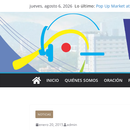
Lo último:
Pop Up Market atr
jueves, agosto 6, 2026
economía local
Salud mental a la
familia
Lo que tienen en 
Papa León XIV
Realizadores de V
institucional y h
La ciencia desvel
católico para con
INICIO
QUIÉNES SOMOS
ORACIÓN
NOTICIAS
enero 20, 2015
admin