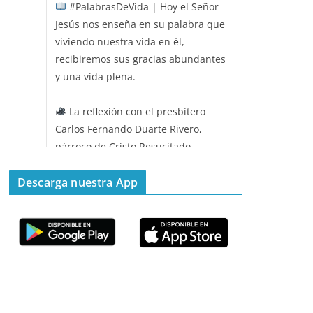
#PalabrasDeVida | Hoy el Señor
Jesús nos enseña en su palabra que
viviendo nuestra vida en él,
recibiremos sus gracias abundantes
y una vida plena.
La reflexión con el presbítero
Carlos Fernando Duarte Rivero,
párroco de Cristo Resucitado.
Twitter
Descarga nuestra App
Emisora Vox Dei
@emisoravoxdei
·
11 May 2025
“Mis ovejas escuchan mi voz, y yo
las conozco”
#PalabrasDeVida
Diócesis de Cúcuta
@diocesiscucuta