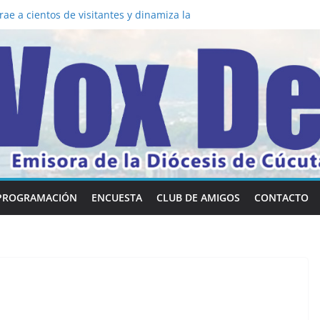
ae a cientos de visitantes y dinamiza la
 mesa: la importancia de hablarlo en
común la nueva Película Toy Story 5 y el
ox Dei fortalecen su identidad
abilidades en comunicación visual
a los 5 secretos que tiene fácilmente un
vertirse en “Superancianos”
PROGRAMACIÓN
ENCUESTA
CLUB DE AMIGOS
CONTACTO