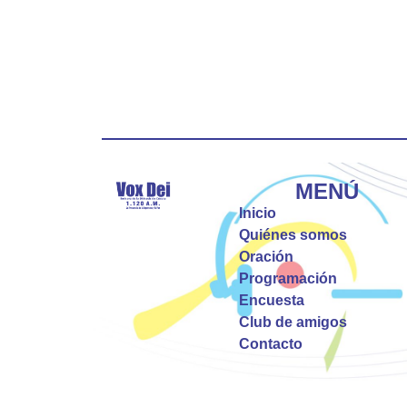
MENÚ
Inicio
Quiénes somos
Oración
Programación
Encuesta
Club de amigos
Contacto