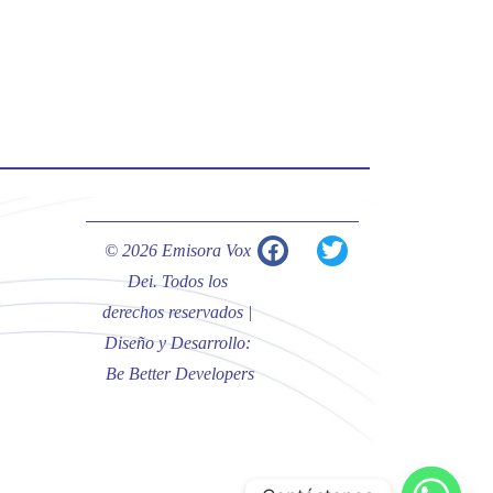
#PalabrasDeVida | Hoy en el
#Evangelio Jesús nos recuerda que
nos ama, que nos busca y que quien
escucha su voz, no será arrebatado
de su lado.
La reflexión con el presbítero
Carlos Fernando Duarte Rivero,
párroco de Cristo Resucitado.
© 2026 Emisora Vox
Twitter
Dei. Todos los
derechos reservados |
Diseño y Desarrollo:
Emisora Vox Dei
@emisoravoxdei
·
Be Better Developers
10 May 2025
“Tú tienes palabras de vida eterna”
#PalabrasDeVida
Diócesis de Cúcuta
@diocesiscucuta