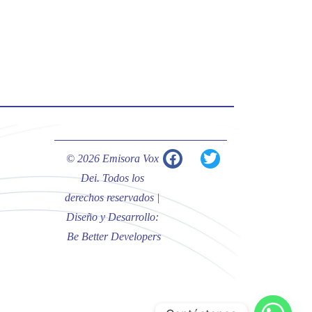
#PalabrasDeVida | Hoy en el
#Evangelio Jesús nos recuerda que
nos ama, que nos busca y que quien
escucha su voz, no será arrebatado
de su lado.
La reflexión con el presbítero
Carlos Fernando Duarte Rivero,
párroco de Cristo Resucitado.
© 2026 Emisora Vox
Twitter
Dei. Todos los
derechos reservados |
Diseño y Desarrollo:
Emisora Vox Dei
@emisoravoxdei
·
Be Better Developers
10 May 2025
“Tú tienes palabras de vida eterna”
#PalabrasDeVida
Diócesis de Cúcuta
@diocesiscucuta