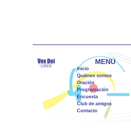
MENÚ
Inicio
Quiénes somos
Oración
Programación
Encuesta
Club de amigos
Contacto