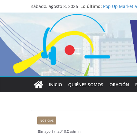
La ciencia desve
Lo último:
católico para co
sábado, agosto 8, 2026
Pop Up Market at
economía local
Salud mental a l
familia
Lo que tienen en
Papa León XIV
Realizadores de 
institucional y 
INICIO
QUIÉNES SOMOS
ORACIÓN
NOTICIAS
mayo 17, 2018
admin