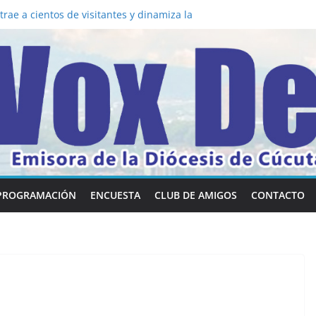
la los 5 secretos que tiene fácilmente un
nvertirse en “Superancianos”
rae a cientos de visitantes y dinamiza la
a mesa: la importancia de hablarlo en
 común la nueva Película Toy Story 5 y el
Vox Dei fortalecen su identidad
habilidades en comunicación visual
PROGRAMACIÓN
ENCUESTA
CLUB DE AMIGOS
CONTACTO