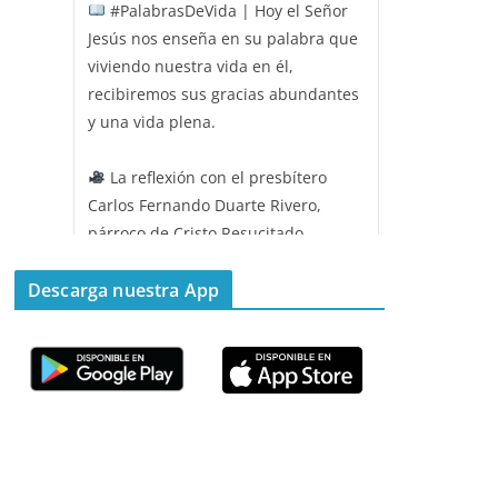
#PalabrasDeVida | Hoy el Señor
Jesús nos enseña en su palabra que
viviendo nuestra vida en él,
recibiremos sus gracias abundantes
y una vida plena.
La reflexión con el presbítero
Carlos Fernando Duarte Rivero,
párroco de Cristo Resucitado.
Twitter
Descarga nuestra App
Emisora Vox Dei
@emisoravoxdei
·
11 May 2025
“Mis ovejas escuchan mi voz, y yo
las conozco”
#PalabrasDeVida
Diócesis de Cúcuta
@diocesiscucuta