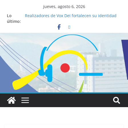
jueves, agosto 6, 2026
Lo
Realizadores de Vox Dei fortalecen su identidad
último:
institucional y habilidades en comunicación
visual
La ciencia desvela los 5 secretos que tiene
fácilmente un católico para convertirse en
“Superancianos”
Pop Up Market atrae a cientos de visitantes y
dinamiza la economía local
Salud mental a la mesa: la importancia de
hablarlo en familia
Lo que tienen en común la nueva Película Toy
Story 5 y el Papa León XIV