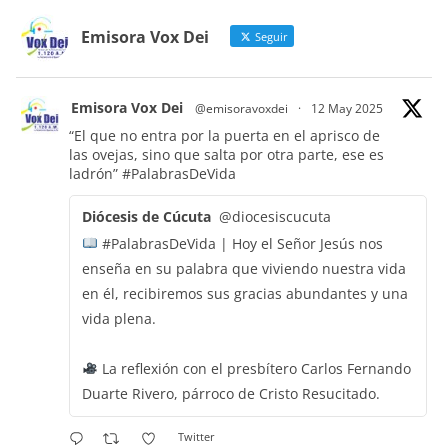
Emisora Vox Dei
Seguir
Emisora Vox Dei
@emisoravoxdei
·
12 May 2025
“El que no entra por la puerta en el aprisco de
las ovejas, sino que salta por otra parte, ese es
ladrón”
#PalabrasDeVida
Diócesis de Cúcuta
@diocesiscucuta
#PalabrasDeVida | Hoy el Señor Jesús nos
enseña en su palabra que viviendo nuestra vida
en él, recibiremos sus gracias abundantes y una
vida plena.
La reflexión con el presbítero Carlos Fernando
Duarte Rivero, párroco de Cristo Resucitado.
Twitter