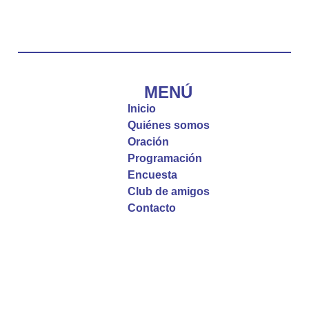
“Tú tienes palabras de vida eterna”
#PalabrasDeVida
Diócesis de Cúcuta
@diocesiscucuta
#PalabrasDeVida | El #Evangelio nos recuerda
que, incluso cuando las cosas parecen difíciles o
MENÚ
incomprensibles, la verdadera fe nos guía y nos
Inicio
fortalece.
Quiénes somos
Oración
La reflexión con el presbítero Roberto Alfonso
Programación
Garzón Guillen, párroco de san Francisco Javier.
Encuesta
Club de amigos
Twitter
Contacto
Emisora Vox Dei
@emisoravoxdei
·
9 May 2025
“Si no comen la carne del Hijo del hombre y no
beben su sangre, no tienen vida en ustedes”
#PalabrasDeVida