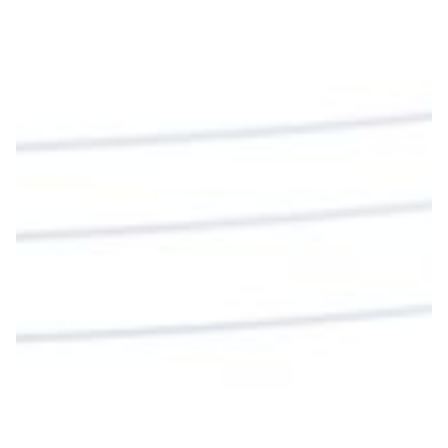
Diócesis de Cúcuta
@diocesiscucuta
#PalabrasDeVida | En este día, el Señor Jesús
nos invita a alimentarnos de su Cuerpo y de su
Sangre para vivir para siempre.
La reflexión con el presbítero Roberto Alfonso
Garzón Guillen, párroco de san Francisco Javier.
Twitter
Cargar más