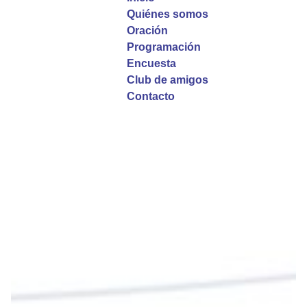
fortalece.
Quiénes somos
Oración
La reflexión con el presbítero Roberto Alfonso
Programación
Garzón Guillen, párroco de san Francisco Javier.
Encuesta
Club de amigos
Twitter
Contacto
Emisora Vox Dei
@emisoravoxdei
·
9 May 2025
“Si no comen la carne del Hijo del hombre y no
beben su sangre, no tienen vida en ustedes”
#PalabrasDeVida
Diócesis de Cúcuta
@diocesiscucuta
#PalabrasDeVida | En este día, el Señor Jesús
nos invita a alimentarnos de su Cuerpo y de su
Sangre para vivir para siempre.
La reflexión con el presbítero Roberto Alfonso