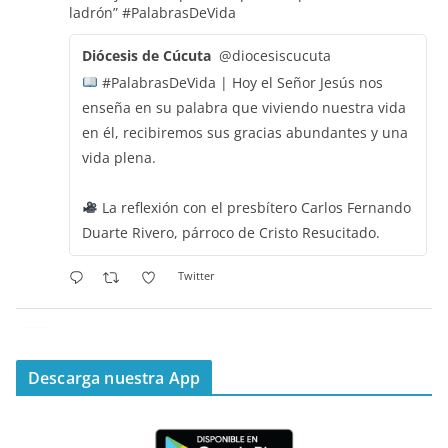
ladrón”
#PalabrasDeVida
Diócesis de Cúcuta
@diocesiscucuta
#PalabrasDeVida | Hoy el Señor Jesús nos
enseña en su palabra que viviendo nuestra vida
en él, recibiremos sus gracias abundantes y una
vida plena.
La reflexión con el presbítero Carlos Fernando
Duarte Rivero, párroco de Cristo Resucitado.
Twitter
Emisora Vox Dei
@emisoravoxdei
·
11 May 2025
“Mis ovejas escuchan mi voz, y yo las conozco”
Descarga nuestra App
#PalabrasDeVida
Diócesis de Cúcuta
@diocesiscucuta