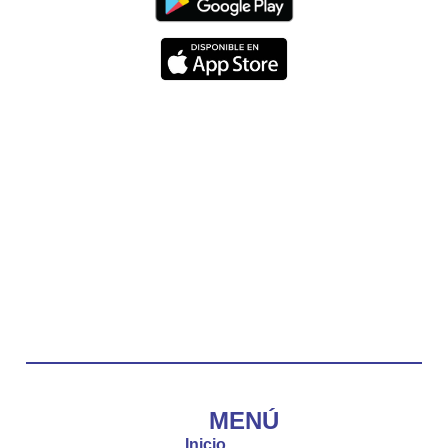
#PalabrasDeVida | Hoy en el #Evangelio Jesús
nos recuerda que nos ama, que nos busca y que
quien escucha su voz, no será arrebatado de su
lado.
La reflexión con el presbítero Carlos Fernando
Duarte Rivero, párroco de Cristo Resucitado.
Twitter
Emisora Vox Dei
@emisoravoxdei
·
10 May 2025
“Tú tienes palabras de vida eterna”
#PalabrasDeVida
Diócesis de Cúcuta
@diocesiscucuta
#PalabrasDeVida | El #Evangelio nos recuerda
que, incluso cuando las cosas parecen difíciles o
MENÚ
incomprensibles, la verdadera fe nos guía y nos
Inicio