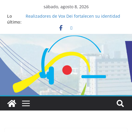
sábado, agosto 8, 2026
Lo
Realizadores de Vox Dei fortalecen su identidad
último:
institucional y habilidades en comunicación
visual
La ciencia desvela los 5 secretos que tiene
fácilmente un católico para convertirse en
“Superancianos”
Pop Up Market atrae a cientos de visitantes y
dinamiza la economía local
Salud mental a la mesa: la importancia de
hablarlo en familia
Lo que tienen en común la nueva Película Toy
Story 5 y el Papa León XIV