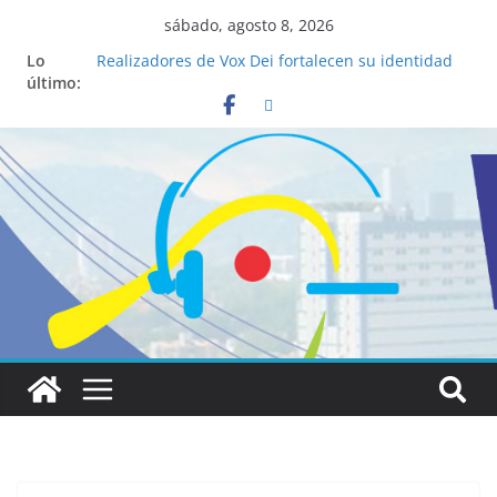
sábado, agosto 8, 2026
Lo
Realizadores de Vox Dei fortalecen su identidad
último:
institucional y habilidades en comunicación
visual
La ciencia desvela los 5 secretos que tiene
fácilmente un católico para convertirse en
“Superancianos”
Pop Up Market atrae a cientos de visitantes y
dinamiza la economía local
Salud mental a la mesa: la importancia de
hablarlo en familia
Lo que tienen en común la nueva Película Toy
Story 5 y el Papa León XIV