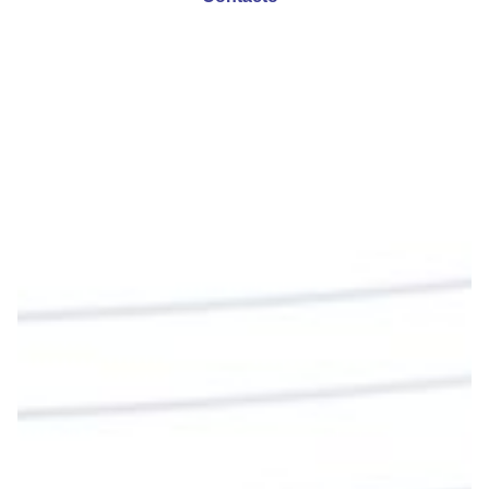
Emisora Vox Dei
@emisoravoxdei
·
9 May 2025
“Si no comen la carne del Hijo del hombre y no
beben su sangre, no tienen vida en ustedes”
#PalabrasDeVida
Diócesis de Cúcuta
@diocesiscucuta
#PalabrasDeVida | En este día, el Señor Jesús
nos invita a alimentarnos de su Cuerpo y de su
Sangre para vivir para siempre.
La reflexión con el presbítero Roberto Alfonso
Garzón Guillen, párroco de san Francisco Javier.
Twitter
Cargar más