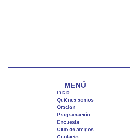
Duarte Rivero, párroco de Cristo Resucitado.
Twitter
Emisora Vox Dei
@emisoravoxdei
·
10 May 2025
“Tú tienes palabras de vida eterna”
#PalabrasDeVida
Diócesis de Cúcuta
@diocesiscucuta
#PalabrasDeVida | El #Evangelio nos recuerda
que, incluso cuando las cosas parecen difíciles o
MENÚ
incomprensibles, la verdadera fe nos guía y nos
Inicio
fortalece.
Quiénes somos
Oración
La reflexión con el presbítero Roberto Alfonso
Programación
Garzón Guillen, párroco de san Francisco Javier.
Encuesta
Club de amigos
Twitter
Contacto