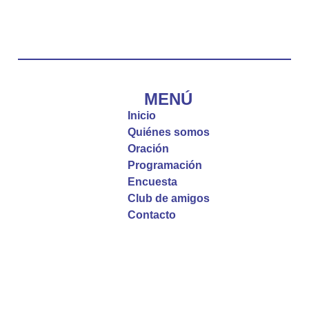
“Tú tienes palabras de vida eterna”
#PalabrasDeVida
Diócesis de Cúcuta
@diocesiscucuta
#PalabrasDeVida | El #Evangelio nos recuerda
que, incluso cuando las cosas parecen difíciles o
MENÚ
incomprensibles, la verdadera fe nos guía y nos
Inicio
fortalece.
Quiénes somos
Oración
La reflexión con el presbítero Roberto Alfonso
Programación
Garzón Guillen, párroco de san Francisco Javier.
Encuesta
Club de amigos
Twitter
Contacto
Emisora Vox Dei
@emisoravoxdei
·
9 May 2025
“Si no comen la carne del Hijo del hombre y no
beben su sangre, no tienen vida en ustedes”
#PalabrasDeVida