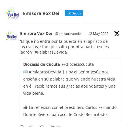
Emisora Vox Dei
Seguir
Emisora Vox Dei
@emisoravoxdei
·
12 May 2025
“El que no entra por la puerta en el aprisco de
las ovejas, sino que salta por otra parte, ese es
ladrón”
#PalabrasDeVida
Diócesis de Cúcuta
@diocesiscucuta
#PalabrasDeVida | Hoy el Señor Jesús nos
enseña en su palabra que viviendo nuestra vida
en él, recibiremos sus gracias abundantes y una
vida plena.
La reflexión con el presbítero Carlos Fernando
Duarte Rivero, párroco de Cristo Resucitado.
Twitter