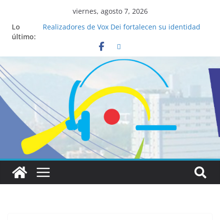
viernes, agosto 7, 2026
Lo
Realizadores de Vox Dei fortalecen su identidad
último:
institucional y habilidades en comunicación
visual
La ciencia desvela los 5 secretos que tiene
fácilmente un católico para convertirse en
“Superancianos”
Pop Up Market atrae a cientos de visitantes y
dinamiza la economía local
Salud mental a la mesa: la importancia de
hablarlo en familia
Lo que tienen en común la nueva Película Toy
Story 5 y el Papa León XIV