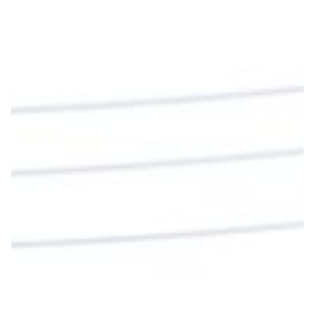
Diócesis de Cúcuta
@diocesiscucuta
#PalabrasDeVida | En este día, el Señor Jesús
nos invita a alimentarnos de su Cuerpo y de su
Sangre para vivir para siempre.
La reflexión con el presbítero Roberto Alfonso
Garzón Guillen, párroco de san Francisco Javier.
Twitter
Cargar más