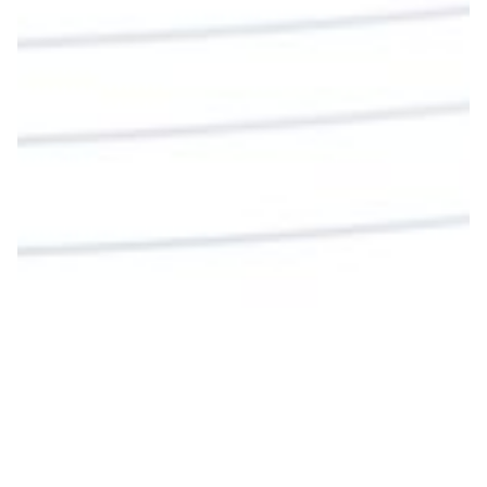
La reflexión con el presbítero Roberto Alfonso
Garzón Guillen, párroco de san Francisco Javier.
Twitter
Cargar más