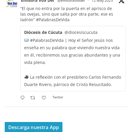
Emisora Vox Dei
@emisoravoxdei
·
12 May 2025
“El que no entra por la puerta en el aprisco de
las ovejas, sino que salta por otra parte, ese es
ladrón”
#PalabrasDeVida
Diócesis de Cúcuta
@diocesiscucuta
#PalabrasDeVida | Hoy el Señor Jesús nos
enseña en su palabra que viviendo nuestra vida
en él, recibiremos sus gracias abundantes y una
vida plena.
La reflexión con el presbítero Carlos Fernando
Duarte Rivero, párroco de Cristo Resucitado.
Twitter
Emisora Vox Dei
@emisoravoxdei
·
11 May 2025
“Mis ovejas escuchan mi voz, y yo las conozco”
Descarga nuestra App
#PalabrasDeVida