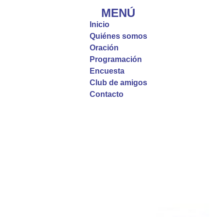
que, incluso cuando las cosas parecen difíciles o
MENÚ
incomprensibles, la verdadera fe nos guía y nos
Inicio
fortalece.
Quiénes somos
Oración
La reflexión con el presbítero Roberto Alfonso
Programación
Garzón Guillen, párroco de san Francisco Javier.
Encuesta
Club de amigos
Twitter
Contacto
Emisora Vox Dei
@emisoravoxdei
·
9 May 2025
“Si no comen la carne del Hijo del hombre y no
beben su sangre, no tienen vida en ustedes”
#PalabrasDeVida
Diócesis de Cúcuta
@diocesiscucuta
#PalabrasDeVida | En este día, el Señor Jesús
nos invita a alimentarnos de su Cuerpo y de su
Sangre para vivir para siempre.