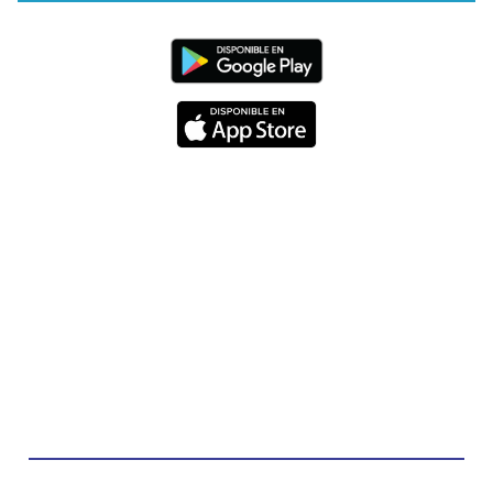
Diócesis de Cúcuta
@diocesiscucuta
#PalabrasDeVida | Hoy en el #Evangelio Jesús
nos recuerda que nos ama, que nos busca y que
quien escucha su voz, no será arrebatado de su
lado.
La reflexión con el presbítero Carlos Fernando
Duarte Rivero, párroco de Cristo Resucitado.
Twitter
Emisora Vox Dei
@emisoravoxdei
·
10 May 2025
“Tú tienes palabras de vida eterna”
#PalabrasDeVida
Diócesis de Cúcuta
@diocesiscucuta
#PalabrasDeVida | El #Evangelio nos recuerda