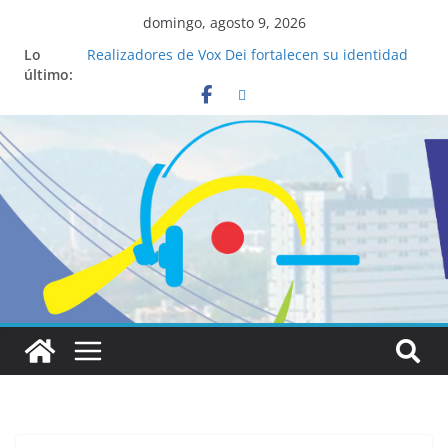
domingo, agosto 9, 2026
Lo
Realizadores de Vox Dei fortalecen su identidad
último:
institucional y habilidades en comunicación
visual
La ciencia desvela los 5 secretos que tiene
fácilmente un católico para convertirse en
“Superancianos”
Pop Up Market atrae a cientos de visitantes y
dinamiza la economía local
Salud mental a la mesa: la importancia de
hablarlo en familia
Lo que tienen en común la nueva Película Toy
Story 5 y el Papa León XIV