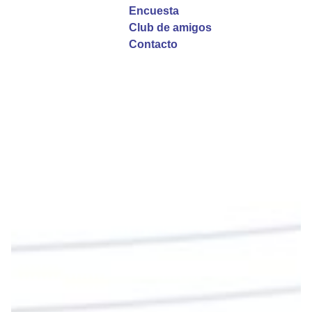
Garzón Guillen, párroco de san Francisco Javier.
Encuesta
Club de amigos
Twitter
Contacto
Emisora Vox Dei
@emisoravoxdei
·
9 May 2025
“Si no comen la carne del Hijo del hombre y no
beben su sangre, no tienen vida en ustedes”
#PalabrasDeVida
Diócesis de Cúcuta
@diocesiscucuta
#PalabrasDeVida | En este día, el Señor Jesús
nos invita a alimentarnos de su Cuerpo y de su
Sangre para vivir para siempre.
La reflexión con el presbítero Roberto Alfonso
Garzón Guillen, párroco de san Francisco Javier.
Twitter