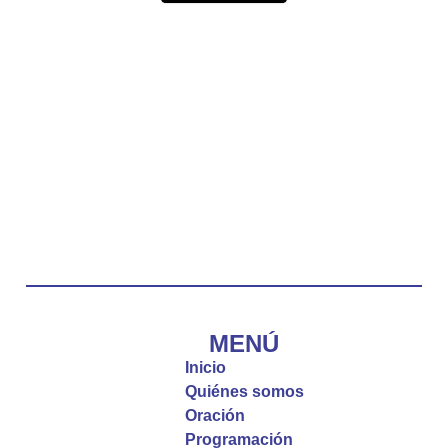
lado.
La reflexión con el presbítero Carlos Fernando
Duarte Rivero, párroco de Cristo Resucitado.
Twitter
Emisora Vox Dei
@emisoravoxdei
·
10 May 2025
“Tú tienes palabras de vida eterna”
#PalabrasDeVida
Diócesis de Cúcuta
@diocesiscucuta
#PalabrasDeVida | El #Evangelio nos recuerda
que, incluso cuando las cosas parecen difíciles o
MENÚ
incomprensibles, la verdadera fe nos guía y nos
Inicio
fortalece.
Quiénes somos
Oración
La reflexión con el presbítero Roberto Alfonso
Programación