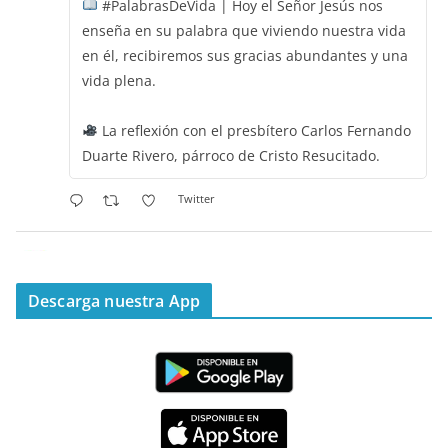
#PalabrasDeVida | Hoy el Señor Jesús nos
enseña en su palabra que viviendo nuestra vida
en él, recibiremos sus gracias abundantes y una
vida plena.
La reflexión con el presbítero Carlos Fernando
Duarte Rivero, párroco de Cristo Resucitado.
Twitter
Emisora Vox Dei
@emisoravoxdei
·
11 May 2025
“Mis ovejas escuchan mi voz, y yo las conozco”
Descarga nuestra App
#PalabrasDeVida
Diócesis de Cúcuta
@diocesiscucuta
#PalabrasDeVida | Hoy en el #Evangelio Jesús
nos recuerda que nos ama, que nos busca y que
quien escucha su voz, no será arrebatado de su