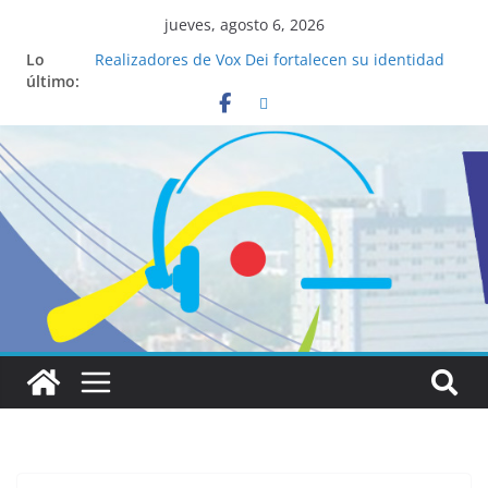
jueves, agosto 6, 2026
Lo
Realizadores de Vox Dei fortalecen su identidad
último:
institucional y habilidades en comunicación
visual
La ciencia desvela los 5 secretos que tiene
fácilmente un católico para convertirse en
“Superancianos”
Pop Up Market atrae a cientos de visitantes y
dinamiza la economía local
Salud mental a la mesa: la importancia de
hablarlo en familia
Lo que tienen en común la nueva Película Toy
Story 5 y el Papa León XIV