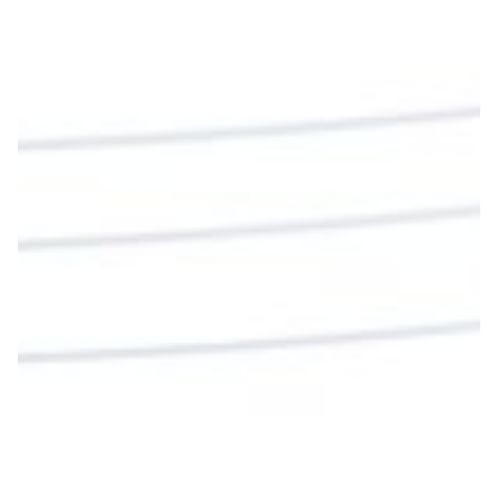
#PalabrasDeVida | En este día, el Señor Jesús
nos invita a alimentarnos de su Cuerpo y de su
Sangre para vivir para siempre.
La reflexión con el presbítero Roberto Alfonso
Garzón Guillen, párroco de san Francisco Javier.
Twitter
Cargar más