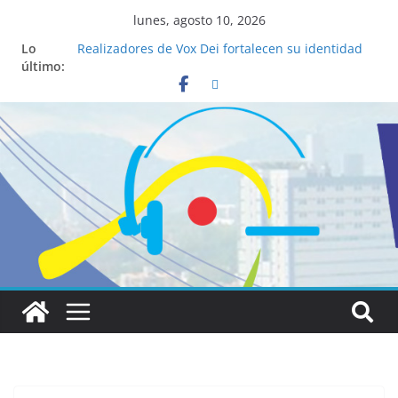
lunes, agosto 10, 2026
Lo
Realizadores de Vox Dei fortalecen su identidad
último:
institucional y habilidades en comunicación
visual
La ciencia desvela los 5 secretos que tiene
fácilmente un católico para convertirse en
“Superancianos”
Pop Up Market atrae a cientos de visitantes y
dinamiza la economía local
Salud mental a la mesa: la importancia de
hablarlo en familia
Lo que tienen en común la nueva Película Toy
Story 5 y el Papa León XIV