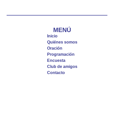
#PalabrasDeVida
Diócesis de Cúcuta
@diocesiscucuta
#PalabrasDeVida | El #Evangelio nos recuerda
que, incluso cuando las cosas parecen difíciles o
MENÚ
incomprensibles, la verdadera fe nos guía y nos
Inicio
fortalece.
Quiénes somos
Oración
La reflexión con el presbítero Roberto Alfonso
Programación
Garzón Guillen, párroco de san Francisco Javier.
Encuesta
Club de amigos
Twitter
Contacto
Emisora Vox Dei
@emisoravoxdei
·
9 May 2025
“Si no comen la carne del Hijo del hombre y no
beben su sangre, no tienen vida en ustedes”
#PalabrasDeVida
Diócesis de Cúcuta
@diocesiscucuta