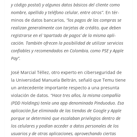
y códi­go postal) y algunos datos básicos del cliente como
nombre, apellido y teléfono celular, entre otros”
. En tér­
minos de datos bancarios,
“los pagos de las compras se
realizan general­mente con tarjetas de crédito, que deben
registrarse en el ‘apartado de pagos’ de la misma apli­
cación. También ofrecen la posibilidad de utilizar servicios
confiables y re­comendados en Colom­bia, como PSE y Apple
Pay”.
José Marcial Téllez, otro experto en ciberseguri­dad de
la Universidad Manuela Beltrán, señaló que Temu tiene
un antecedente im­portante respecto a una presunta
vio­lación de datos.
“Hace tres años, la misma compañía
(PDD Holdings) te­nía una app denominada Pinduoduo. Esa
aplicación fue eliminada de las tiendas de Google y Apple
porque se determinó que escalaban privilegios dentro de
los celulares y podían ac­ceder a datos personales de los
usua­rios y de otras aplicaciones, aprove­chando ciertas