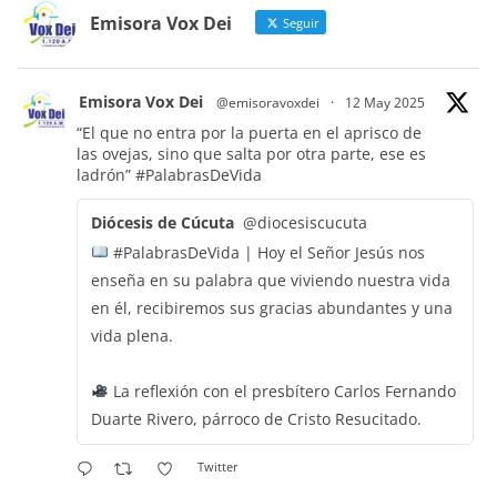
Emisora Vox Dei
Seguir
Emisora Vox Dei
@emisoravoxdei
·
12 May 2025
“El que no entra por la puerta en el aprisco de
las ovejas, sino que salta por otra parte, ese es
ladrón”
#PalabrasDeVida
Diócesis de Cúcuta
@diocesiscucuta
#PalabrasDeVida | Hoy el Señor Jesús nos
enseña en su palabra que viviendo nuestra vida
en él, recibiremos sus gracias abundantes y una
vida plena.
La reflexión con el presbítero Carlos Fernando
Duarte Rivero, párroco de Cristo Resucitado.
Twitter