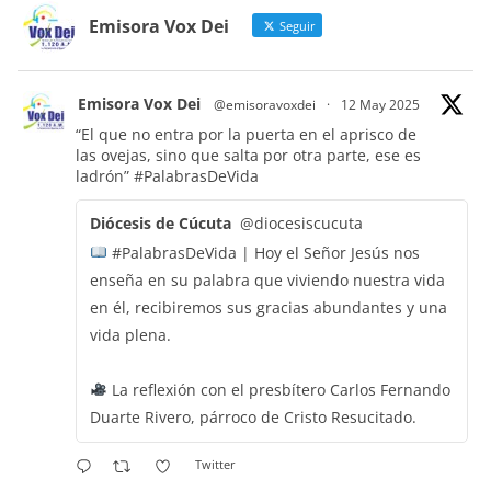
Emisora Vox Dei
Seguir
Emisora Vox Dei
@emisoravoxdei
·
12 May 2025
“El que no entra por la puerta en el aprisco de
las ovejas, sino que salta por otra parte, ese es
ladrón”
#PalabrasDeVida
Diócesis de Cúcuta
@diocesiscucuta
#PalabrasDeVida | Hoy el Señor Jesús nos
enseña en su palabra que viviendo nuestra vida
en él, recibiremos sus gracias abundantes y una
vida plena.
La reflexión con el presbítero Carlos Fernando
Duarte Rivero, párroco de Cristo Resucitado.
Twitter