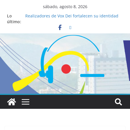
sábado, agosto 8, 2026
Lo
Realizadores de Vox Dei fortalecen su identidad
último:
institucional y habilidades en comunicación
visual
La ciencia desvela los 5 secretos que tiene
fácilmente un católico para convertirse en
“Superancianos”
Pop Up Market atrae a cientos de visitantes y
dinamiza la economía local
Salud mental a la mesa: la importancia de
hablarlo en familia
Lo que tienen en común la nueva Película Toy
Story 5 y el Papa León XIV