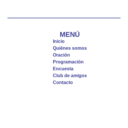
#PalabrasDeVida
Diócesis de Cúcuta
@diocesiscucuta
#PalabrasDeVida | El #Evangelio nos recuerda
que, incluso cuando las cosas parecen difíciles o
MENÚ
incomprensibles, la verdadera fe nos guía y nos
Inicio
fortalece.
Quiénes somos
Oración
La reflexión con el presbítero Roberto Alfonso
Programación
Garzón Guillen, párroco de san Francisco Javier.
Encuesta
Club de amigos
Twitter
Contacto
Emisora Vox Dei
@emisoravoxdei
·
9 May 2025
“Si no comen la carne del Hijo del hombre y no
beben su sangre, no tienen vida en ustedes”
#PalabrasDeVida
Diócesis de Cúcuta
@diocesiscucuta