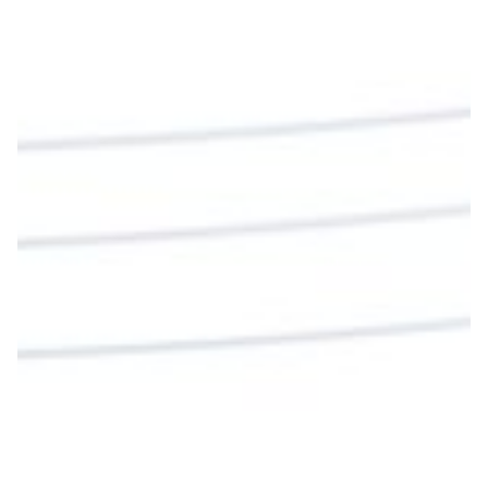
#PalabrasDeVida | En este día, el Señor Jesús
nos invita a alimentarnos de su Cuerpo y de su
Sangre para vivir para siempre.
La reflexión con el presbítero Roberto Alfonso
Garzón Guillen, párroco de san Francisco Javier.
Twitter
Cargar más