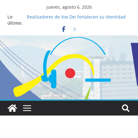
jueves, agosto 6, 2026
Lo
Realizadores de Vox Dei fortalecen su identidad
último:
institucional y habilidades en comunicación
visual
La ciencia desvela los 5 secretos que tiene
fácilmente un católico para convertirse en
“Superancianos”
Pop Up Market atrae a cientos de visitantes y
dinamiza la economía local
Salud mental a la mesa: la importancia de
hablarlo en familia
Lo que tienen en común la nueva Película Toy
Story 5 y el Papa León XIV