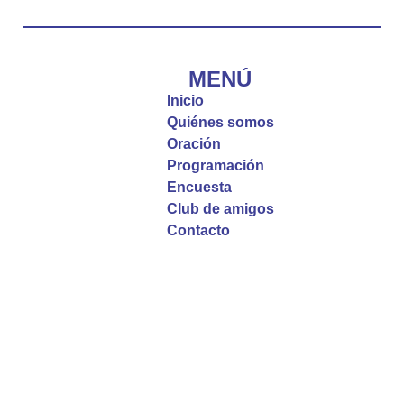
Diócesis de Cúcuta
@diocesiscucuta
#PalabrasDeVida | El #Evangelio nos recuerda
que, incluso cuando las cosas parecen difíciles o
MENÚ
incomprensibles, la verdadera fe nos guía y nos
Inicio
fortalece.
Quiénes somos
Oración
La reflexión con el presbítero Roberto Alfonso
Programación
Garzón Guillen, párroco de san Francisco Javier.
Encuesta
Club de amigos
Twitter
Contacto
Emisora Vox Dei
@emisoravoxdei
·
9 May 2025
“Si no comen la carne del Hijo del hombre y no
beben su sangre, no tienen vida en ustedes”
#PalabrasDeVida
Diócesis de Cúcuta
@diocesiscucuta
#PalabrasDeVida | En este día, el Señor Jesús