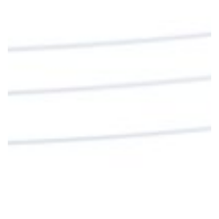
nos invita a alimentarnos de su Cuerpo y de su
Sangre para vivir para siempre.
La reflexión con el presbítero Roberto Alfonso
Garzón Guillen, párroco de san Francisco Javier.
Twitter
Cargar más