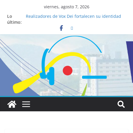
viernes, agosto 7, 2026
Lo
Realizadores de Vox Dei fortalecen su identidad
último:
institucional y habilidades en comunicación
visual
La ciencia desvela los 5 secretos que tiene
fácilmente un católico para convertirse en
“Superancianos”
Pop Up Market atrae a cientos de visitantes y
dinamiza la economía local
Salud mental a la mesa: la importancia de
hablarlo en familia
Lo que tienen en común la nueva Película Toy
Story 5 y el Papa León XIV