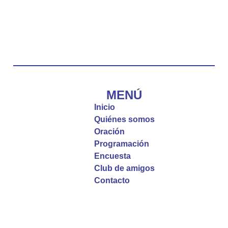
Emisora Vox Dei
@emisoravoxdei
·
10 May 2025
“Tú tienes palabras de vida eterna”
#PalabrasDeVida
Diócesis de Cúcuta
@diocesiscucuta
#PalabrasDeVida | El #Evangelio nos recuerda
que, incluso cuando las cosas parecen difíciles o
MENÚ
incomprensibles, la verdadera fe nos guía y nos
Inicio
fortalece.
Quiénes somos
Oración
La reflexión con el presbítero Roberto Alfonso
Programación
Garzón Guillen, párroco de san Francisco Javier.
Encuesta
Club de amigos
Twitter
Contacto
Emisora Vox Dei
@emisoravoxdei
·
9 May 2025
“Si no comen la carne del Hijo del hombre y no