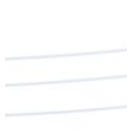
beben su sangre, no tienen vida en ustedes”
#PalabrasDeVida
Diócesis de Cúcuta
@diocesiscucuta
#PalabrasDeVida | En este día, el Señor Jesús
nos invita a alimentarnos de su Cuerpo y de su
Sangre para vivir para siempre.
La reflexión con el presbítero Roberto Alfonso
Garzón Guillen, párroco de san Francisco Javier.
Twitter
Cargar más