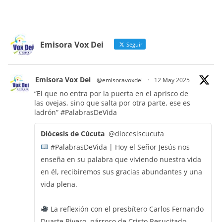
Emisora Vox Dei
Seguir
Emisora Vox Dei
@emisoravoxdei
·
12 May 2025
“El que no entra por la puerta en el aprisco de
las ovejas, sino que salta por otra parte, ese es
ladrón”
#PalabrasDeVida
Diócesis de Cúcuta
@diocesiscucuta
#PalabrasDeVida | Hoy el Señor Jesús nos
enseña en su palabra que viviendo nuestra vida
en él, recibiremos sus gracias abundantes y una
vida plena.
La reflexión con el presbítero Carlos Fernando
Duarte Rivero, párroco de Cristo Resucitado.