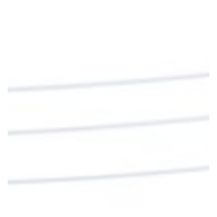
#PalabrasDeVida
Diócesis de Cúcuta
@diocesiscucuta
#PalabrasDeVida | En este día, el Señor Jesús
nos invita a alimentarnos de su Cuerpo y de su
Sangre para vivir para siempre.
La reflexión con el presbítero Roberto Alfonso
Garzón Guillen, párroco de san Francisco Javier.
Twitter
Cargar más