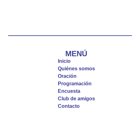
Emisora Vox Dei
@emisoravoxdei
·
10 May 2025
“Tú tienes palabras de vida eterna”
#PalabrasDeVida
Diócesis de Cúcuta
@diocesiscucuta
#PalabrasDeVida | El #Evangelio nos recuerda
que, incluso cuando las cosas parecen difíciles o
MENÚ
incomprensibles, la verdadera fe nos guía y nos
Inicio
fortalece.
Quiénes somos
Oración
La reflexión con el presbítero Roberto Alfonso
Programación
Garzón Guillen, párroco de san Francisco Javier.
Encuesta
Club de amigos
Twitter
Contacto
Emisora Vox Dei
@emisoravoxdei
·
9 May 2025
“Si no comen la carne del Hijo del hombre y no
beben su sangre, no tienen vida en ustedes”