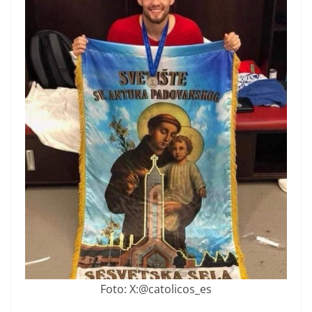
Foto: X:@catolicos_es