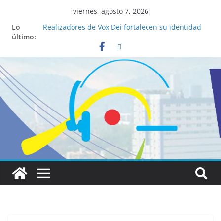
viernes, agosto 7, 2026
Lo
Realizadores de Vox Dei fortalecen su identidad
último:
institucional y habilidades en comunicación
visual
La ciencia desvela los 5 secretos que tiene
fácilmente un católico para convertirse en
“Superancianos”
Pop Up Market atrae a cientos de visitantes y
dinamiza la economía local
Salud mental a la mesa: la importancia de
hablarlo en familia
Lo que tienen en común la nueva Película Toy
Story 5 y el Papa León XIV