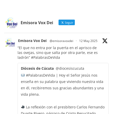
Emisora Vox Dei
Seguir
Emisora Vox Dei
@emisoravoxdei
·
12 May 2025
“El que no entra por la puerta en el aprisco de
las ovejas, sino que salta por otra parte, ese es
ladrón”
#PalabrasDeVida
Diócesis de Cúcuta
@diocesiscucuta
#PalabrasDeVida | Hoy el Señor Jesús nos
enseña en su palabra que viviendo nuestra vida
en él, recibiremos sus gracias abundantes y una
vida plena.
La reflexión con el presbítero Carlos Fernando
Duarte Rivero, párroco de Cristo Resucitado.