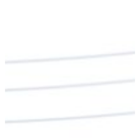
beben su sangre, no tienen vida en ustedes”
#PalabrasDeVida
Diócesis de Cúcuta
@diocesiscucuta
#PalabrasDeVida | En este día, el Señor Jesús
nos invita a alimentarnos de su Cuerpo y de su
Sangre para vivir para siempre.
La reflexión con el presbítero Roberto Alfonso
Garzón Guillen, párroco de san Francisco Javier.
Twitter
Cargar más