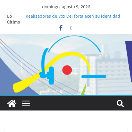
domingo, agosto 9, 2026
Lo
Realizadores de Vox Dei fortalecen su identidad
último:
institucional y habilidades en comunicación
visual
La ciencia desvela los 5 secretos que tiene
fácilmente un católico para convertirse en
“Superancianos”
Pop Up Market atrae a cientos de visitantes y
dinamiza la economía local
Salud mental a la mesa: la importancia de
hablarlo en familia
Lo que tienen en común la nueva Película Toy
Story 5 y el Papa León XIV