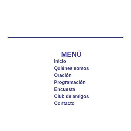
Emisora Vox Dei
@emisoravoxdei
·
10 May 2025
“Tú tienes palabras de vida eterna”
#PalabrasDeVida
Diócesis de Cúcuta
@diocesiscucuta
#PalabrasDeVida | El #Evangelio nos recuerda
que, incluso cuando las cosas parecen difíciles o
MENÚ
incomprensibles, la verdadera fe nos guía y nos
Inicio
fortalece.
Quiénes somos
Oración
La reflexión con el presbítero Roberto Alfonso
Programación
Garzón Guillen, párroco de san Francisco Javier.
Encuesta
Club de amigos
Twitter
Contacto
Emisora Vox Dei
@emisoravoxdei
·
9 May 2025
“Si no comen la carne del Hijo del hombre y no