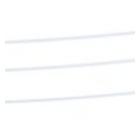
#PalabrasDeVida | En este día, el Señor Jesús
nos invita a alimentarnos de su Cuerpo y de su
Sangre para vivir para siempre.
La reflexión con el presbítero Roberto Alfonso
Garzón Guillen, párroco de san Francisco Javier.
Twitter
Cargar más