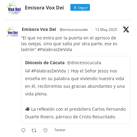
Emisora Vox Dei
Seguir
Emisora Vox Dei
@emisoravoxdei
·
12 May 2025
“El que no entra por la puerta en el aprisco de
las ovejas, sino que salta por otra parte, ese es
ladrón”
#PalabrasDeVida
Diócesis de Cúcuta
@diocesiscucuta
#PalabrasDeVida | Hoy el Señor Jesús nos
enseña en su palabra que viviendo nuestra vida
en él, recibiremos sus gracias abundantes y una
vida plena.
La reflexión con el presbítero Carlos Fernando
Duarte Rivero, párroco de Cristo Resucitado.
Twitter