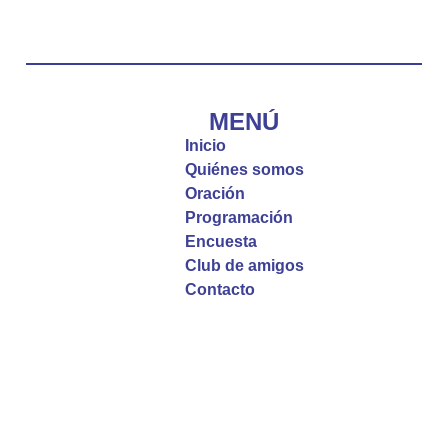
#PalabrasDeVida
Diócesis de Cúcuta
@diocesiscucuta
#PalabrasDeVida | El #Evangelio nos recuerda
que, incluso cuando las cosas parecen difíciles o
MENÚ
incomprensibles, la verdadera fe nos guía y nos
Inicio
fortalece.
Quiénes somos
Oración
La reflexión con el presbítero Roberto Alfonso
Programación
Garzón Guillen, párroco de san Francisco Javier.
Encuesta
Club de amigos
Twitter
Contacto
Emisora Vox Dei
@emisoravoxdei
·
9 May 2025
“Si no comen la carne del Hijo del hombre y no
beben su sangre, no tienen vida en ustedes”
#PalabrasDeVida
Diócesis de Cúcuta
@diocesiscucuta