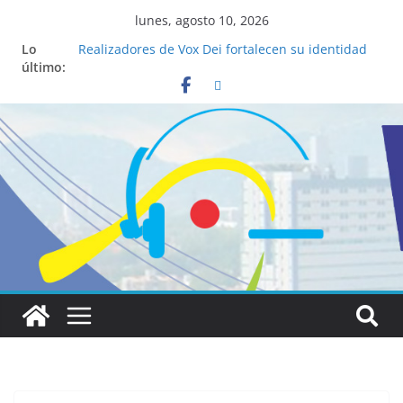
lunes, agosto 10, 2026
Lo
Realizadores de Vox Dei fortalecen su identidad
último:
institucional y habilidades en comunicación
visual
La ciencia desvela los 5 secretos que tiene
fácilmente un católico para convertirse en
“Superancianos”
Pop Up Market atrae a cientos de visitantes y
dinamiza la economía local
Salud mental a la mesa: la importancia de
hablarlo en familia
Lo que tienen en común la nueva Película Toy
Story 5 y el Papa León XIV