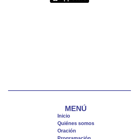
lado.
La reflexión con el presbítero Carlos Fernando
Duarte Rivero, párroco de Cristo Resucitado.
Twitter
Emisora Vox Dei
@emisoravoxdei
·
10 May 2025
“Tú tienes palabras de vida eterna”
#PalabrasDeVida
Diócesis de Cúcuta
@diocesiscucuta
#PalabrasDeVida | El #Evangelio nos recuerda
que, incluso cuando las cosas parecen difíciles o
MENÚ
incomprensibles, la verdadera fe nos guía y nos
Inicio
fortalece.
Quiénes somos
Oración
La reflexión con el presbítero Roberto Alfonso
Programación