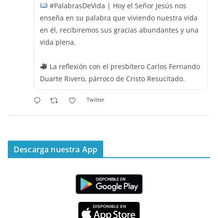
#PalabrasDeVida | Hoy el Señor Jesús nos
enseña en su palabra que viviendo nuestra vida
en él, recibiremos sus gracias abundantes y una
vida plena.
La reflexión con el presbítero Carlos Fernando
Duarte Rivero, párroco de Cristo Resucitado.
Twitter
Emisora Vox Dei
@emisoravoxdei
·
11 May 2025
“Mis ovejas escuchan mi voz, y yo las conozco”
Descarga nuestra App
#PalabrasDeVida
Diócesis de Cúcuta
@diocesiscucuta
#PalabrasDeVida | Hoy en el #Evangelio Jesús
nos recuerda que nos ama, que nos busca y que
quien escucha su voz, no será arrebatado de su