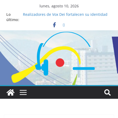
lunes, agosto 10, 2026
Lo
Realizadores de Vox Dei fortalecen su identidad
último:
institucional y habilidades en comunicación
visual
La ciencia desvela los 5 secretos que tiene
fácilmente un católico para convertirse en
“Superancianos”
Pop Up Market atrae a cientos de visitantes y
dinamiza la economía local
Salud mental a la mesa: la importancia de
hablarlo en familia
Lo que tienen en común la nueva Película Toy
Story 5 y el Papa León XIV