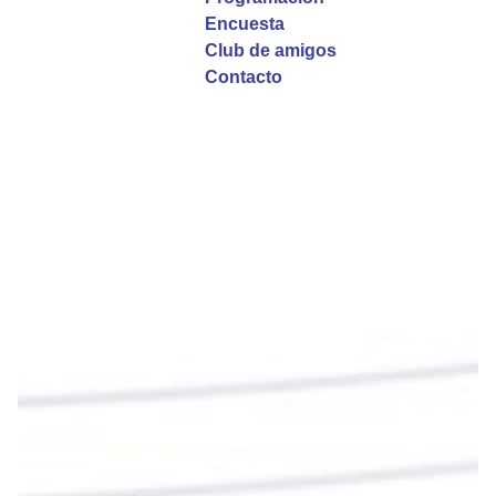
Garzón Guillen, párroco de san Francisco Javier.
Encuesta
Club de amigos
Twitter
Contacto
Emisora Vox Dei
@emisoravoxdei
·
9 May 2025
“Si no comen la carne del Hijo del hombre y no
beben su sangre, no tienen vida en ustedes”
#PalabrasDeVida
Diócesis de Cúcuta
@diocesiscucuta
#PalabrasDeVida | En este día, el Señor Jesús
nos invita a alimentarnos de su Cuerpo y de su
Sangre para vivir para siempre.
La reflexión con el presbítero Roberto Alfonso
Garzón Guillen, párroco de san Francisco Javier.
Twitter