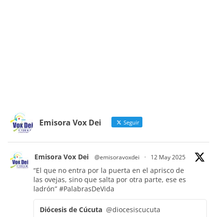
Emisora Vox Dei
Seguir
Emisora Vox Dei
@emisoravoxdei
·
12 May 2025
“El que no entra por la puerta en el aprisco de
las ovejas, sino que salta por otra parte, ese es
ladrón”
#PalabrasDeVida
Diócesis de Cúcuta
@diocesiscucuta