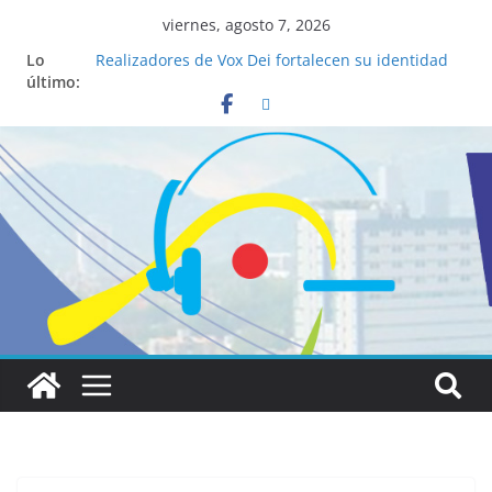
viernes, agosto 7, 2026
Lo
Realizadores de Vox Dei fortalecen su identidad
último:
institucional y habilidades en comunicación
visual
La ciencia desvela los 5 secretos que tiene
fácilmente un católico para convertirse en
“Superancianos”
Pop Up Market atrae a cientos de visitantes y
dinamiza la economía local
Salud mental a la mesa: la importancia de
hablarlo en familia
Lo que tienen en común la nueva Película Toy
Story 5 y el Papa León XIV