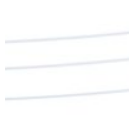
Diócesis de Cúcuta
@diocesiscucuta
#PalabrasDeVida | En este día, el Señor Jesús
nos invita a alimentarnos de su Cuerpo y de su
Sangre para vivir para siempre.
La reflexión con el presbítero Roberto Alfonso
Garzón Guillen, párroco de san Francisco Javier.
Twitter
Cargar más