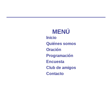
#PalabrasDeVida
Diócesis de Cúcuta
@diocesiscucuta
#PalabrasDeVida | El #Evangelio nos recuerda
que, incluso cuando las cosas parecen difíciles o
MENÚ
incomprensibles, la verdadera fe nos guía y nos
Inicio
fortalece.
Quiénes somos
Oración
La reflexión con el presbítero Roberto Alfonso
Programación
Garzón Guillen, párroco de san Francisco Javier.
Encuesta
Club de amigos
Twitter
Contacto
Emisora Vox Dei
@emisoravoxdei
·
9 May 2025
“Si no comen la carne del Hijo del hombre y no
beben su sangre, no tienen vida en ustedes”
#PalabrasDeVida