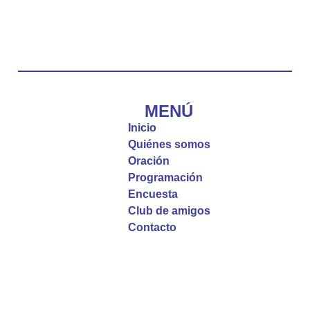
Emisora Vox Dei
@emisoravoxdei
·
10 May 2025
“Tú tienes palabras de vida eterna”
#PalabrasDeVida
Diócesis de Cúcuta
@diocesiscucuta
#PalabrasDeVida | El #Evangelio nos recuerda
que, incluso cuando las cosas parecen difíciles o
MENÚ
incomprensibles, la verdadera fe nos guía y nos
Inicio
fortalece.
Quiénes somos
Oración
La reflexión con el presbítero Roberto Alfonso
Programación
Garzón Guillen, párroco de san Francisco Javier.
Encuesta
Club de amigos
Twitter
Contacto
Emisora Vox Dei
@emisoravoxdei
·
9 May 2025
“Si no comen la carne del Hijo del hombre y no
beben su sangre, no tienen vida en ustedes”
#PalabrasDeVida