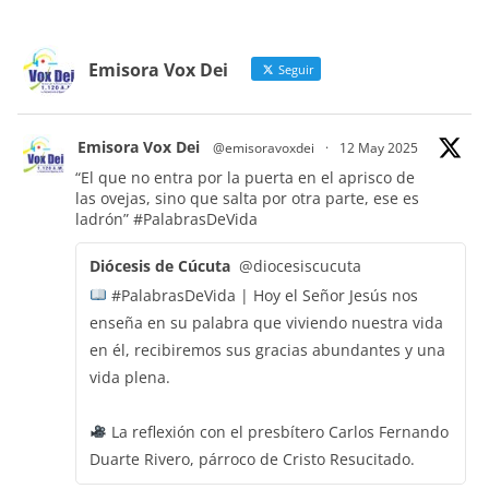
Emisora Vox Dei
Seguir
Emisora Vox Dei
@emisoravoxdei
·
12 May 2025
“El que no entra por la puerta en el aprisco de
las ovejas, sino que salta por otra parte, ese es
ladrón”
#PalabrasDeVida
Diócesis de Cúcuta
@diocesiscucuta
#PalabrasDeVida | Hoy el Señor Jesús nos
enseña en su palabra que viviendo nuestra vida
en él, recibiremos sus gracias abundantes y una
vida plena.
La reflexión con el presbítero Carlos Fernando
Duarte Rivero, párroco de Cristo Resucitado.