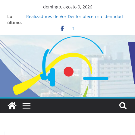
domingo, agosto 9, 2026
Lo
Realizadores de Vox Dei fortalecen su identidad
último:
institucional y habilidades en comunicación
visual
La ciencia desvela los 5 secretos que tiene
fácilmente un católico para convertirse en
“Superancianos”
Pop Up Market atrae a cientos de visitantes y
dinamiza la economía local
Salud mental a la mesa: la importancia de
hablarlo en familia
Lo que tienen en común la nueva Película Toy
Story 5 y el Papa León XIV