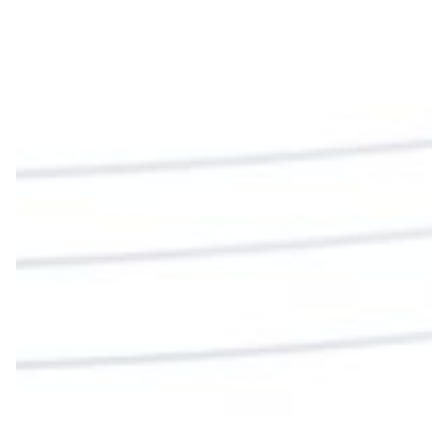
Diócesis de Cúcuta
@diocesiscucuta
#PalabrasDeVida | En este día, el Señor Jesús
nos invita a alimentarnos de su Cuerpo y de su
Sangre para vivir para siempre.
La reflexión con el presbítero Roberto Alfonso
Garzón Guillen, párroco de san Francisco Javier.
Twitter
Cargar más