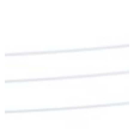
#PalabrasDeVida
Diócesis de Cúcuta
@diocesiscucuta
#PalabrasDeVida | En este día, el Señor Jesús
nos invita a alimentarnos de su Cuerpo y de su
Sangre para vivir para siempre.
La reflexión con el presbítero Roberto Alfonso
Garzón Guillen, párroco de san Francisco Javier.
Twitter
Cargar más