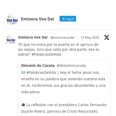
Emisora Vox Dei
Seguir
Emisora Vox Dei
@emisoravoxdei
·
12 May 2025
“El que no entra por la puerta en el aprisco de
las ovejas, sino que salta por otra parte, ese es
ladrón”
#PalabrasDeVida
Diócesis de Cúcuta
@diocesiscucuta
#PalabrasDeVida | Hoy el Señor Jesús nos
enseña en su palabra que viviendo nuestra vida
en él, recibiremos sus gracias abundantes y una
vida plena.
La reflexión con el presbítero Carlos Fernando
Duarte Rivero, párroco de Cristo Resucitado.