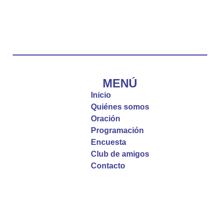
Emisora Vox Dei
@emisoravoxdei
·
10 May 2025
“Tú tienes palabras de vida eterna”
#PalabrasDeVida
Diócesis de Cúcuta
@diocesiscucuta
#PalabrasDeVida | El #Evangelio nos recuerda
que, incluso cuando las cosas parecen difíciles o
MENÚ
incomprensibles, la verdadera fe nos guía y nos
Inicio
fortalece.
Quiénes somos
Oración
La reflexión con el presbítero Roberto Alfonso
Programación
Garzón Guillen, párroco de san Francisco Javier.
Encuesta
Club de amigos
Twitter
Contacto
Emisora Vox Dei
@emisoravoxdei
·
9 May 2025
“Si no comen la carne del Hijo del hombre y no
beben su sangre, no tienen vida en ustedes”