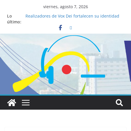
viernes, agosto 7, 2026
Lo
Realizadores de Vox Dei fortalecen su identidad
último:
institucional y habilidades en comunicación
visual
La ciencia desvela los 5 secretos que tiene
fácilmente un católico para convertirse en
“Superancianos”
Pop Up Market atrae a cientos de visitantes y
dinamiza la economía local
Salud mental a la mesa: la importancia de
hablarlo en familia
Lo que tienen en común la nueva Película Toy
Story 5 y el Papa León XIV