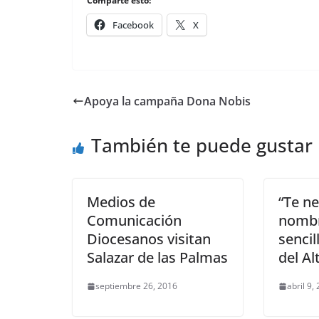
Comparte esto:
Facebook
X
Apoya la campaña Dona Nobis
También te puede gustar
Medios de
“Te ne
Comunicación
nombr
Diocesanos visitan
sencil
Salazar de las Palmas
del Al
septiembre 26, 2016
abril 9,