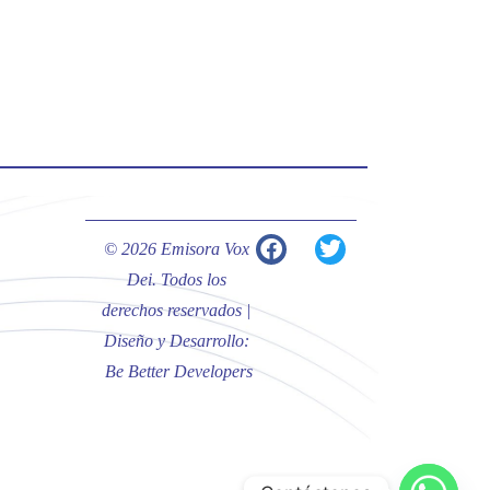
#PalabrasDeVida | Hoy en el
#Evangelio Jesús nos recuerda que
nos ama, que nos busca y que quien
escucha su voz, no será arrebatado
de su lado.
La reflexión con el presbítero
Carlos Fernando Duarte Rivero,
párroco de Cristo Resucitado.
© 2026 Emisora Vox
Twitter
Dei. Todos los
derechos reservados |
Diseño y Desarrollo:
Emisora Vox Dei
@emisoravoxdei
·
Be Better Developers
10 May 2025
“Tú tienes palabras de vida eterna”
#PalabrasDeVida
Diócesis de Cúcuta
@diocesiscucuta