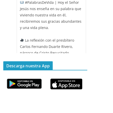
#PalabrasDeVida | Hoy el Señor
Jesús nos enseña en su palabra que
viviendo nuestra vida en él,
recibiremos sus gracias abundantes
y una vida plena.
La reflexión con el presbítero
Carlos Fernando Duarte Rivero,
párroco de Cristo Resucitado.
Twitter
Descarga nuestra App
Emisora Vox Dei
@emisoravoxdei
·
11 May 2025
“Mis ovejas escuchan mi voz, y yo
las conozco”
#PalabrasDeVida
Diócesis de Cúcuta
@diocesiscucuta