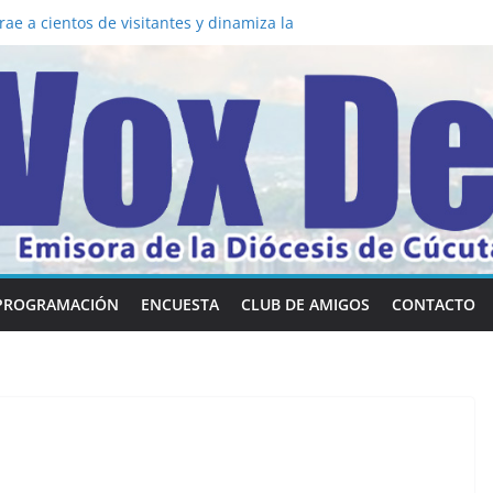
a los 5 secretos que tiene fácilmente un
vertirse en “Superancianos”
ae a cientos de visitantes y dinamiza la
 mesa: la importancia de hablarlo en
común la nueva Película Toy Story 5 y el
ox Dei fortalecen su identidad
abilidades en comunicación visual
PROGRAMACIÓN
ENCUESTA
CLUB DE AMIGOS
CONTACTO