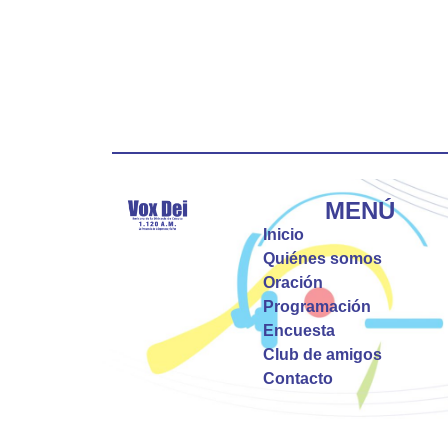
MENÚ
Inicio
Quiénes somos
Oración
Programación
Encuesta
Club de amigos
Contacto