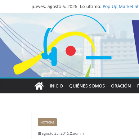
La ciencia desvel
Lo último:
católico para con
jueves, agosto 6, 2026
Pop Up Market atr
economía local
Salud mental a la
familia
Lo que tienen en 
Papa León XIV
Realizadores de V
institucional y h
INICIO
QUIÉNES SOMOS
ORACIÓN
NOTICIAS
agosto 25, 2015
admin