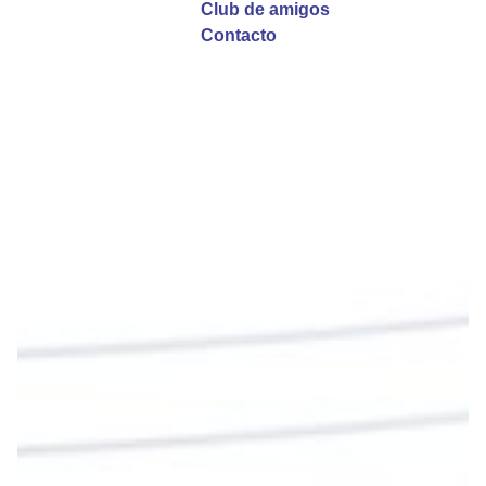
Club de amigos
Twitter
Contacto
Emisora Vox Dei
@emisoravoxdei
·
9 May 2025
“Si no comen la carne del Hijo del hombre y no
beben su sangre, no tienen vida en ustedes”
#PalabrasDeVida
Diócesis de Cúcuta
@diocesiscucuta
#PalabrasDeVida | En este día, el Señor Jesús
nos invita a alimentarnos de su Cuerpo y de su
Sangre para vivir para siempre.
La reflexión con el presbítero Roberto Alfonso
Garzón Guillen, párroco de san Francisco Javier.
Twitter
Cargar más