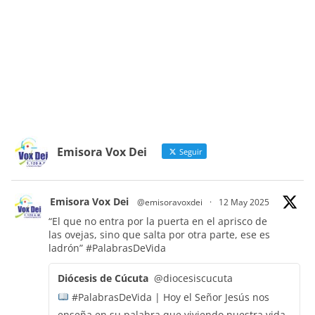
Emisora Vox Dei
Seguir
Emisora Vox Dei
@emisoravoxdei
·
12 May 2025
“El que no entra por la puerta en el aprisco de
las ovejas, sino que salta por otra parte, ese es
ladrón”
#PalabrasDeVida
Diócesis de Cúcuta
@diocesiscucuta
#PalabrasDeVida | Hoy el Señor Jesús nos
enseña en su palabra que viviendo nuestra vida