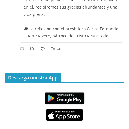
en él, recibiremos sus gracias abundantes y una
vida plena.
La reflexión con el presbítero Carlos Fernando
Duarte Rivero, párroco de Cristo Resucitado.
Twitter
Emisora Vox Dei
@emisoravoxdei
·
11 May 2025
“Mis ovejas escuchan mi voz, y yo las conozco”
Descarga nuestra App
#PalabrasDeVida
Diócesis de Cúcuta
@diocesiscucuta
#PalabrasDeVida | Hoy en el #Evangelio Jesús
nos recuerda que nos ama, que nos busca y que
quien escucha su voz, no será arrebatado de su
lado.