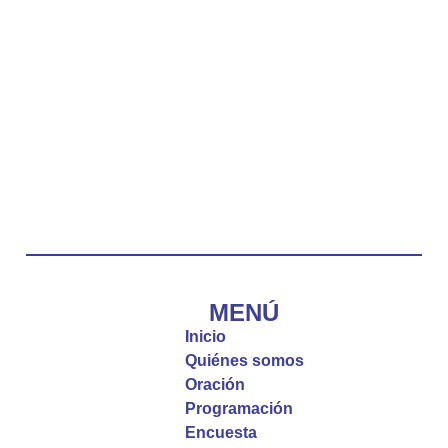
La reflexión con el presbítero Carlos Fernando
Duarte Rivero, párroco de Cristo Resucitado.
Twitter
Emisora Vox Dei
@emisoravoxdei
·
10 May 2025
“Tú tienes palabras de vida eterna”
#PalabrasDeVida
Diócesis de Cúcuta
@diocesiscucuta
#PalabrasDeVida | El #Evangelio nos recuerda
que, incluso cuando las cosas parecen difíciles o
MENÚ
incomprensibles, la verdadera fe nos guía y nos
Inicio
fortalece.
Quiénes somos
Oración
La reflexión con el presbítero Roberto Alfonso
Programación
Garzón Guillen, párroco de san Francisco Javier.
Encuesta