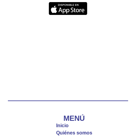
nos recuerda que nos ama, que nos busca y que
quien escucha su voz, no será arrebatado de su
lado.
La reflexión con el presbítero Carlos Fernando
Duarte Rivero, párroco de Cristo Resucitado.
Twitter
Emisora Vox Dei
@emisoravoxdei
·
10 May 2025
“Tú tienes palabras de vida eterna”
#PalabrasDeVida
Diócesis de Cúcuta
@diocesiscucuta
#PalabrasDeVida | El #Evangelio nos recuerda
que, incluso cuando las cosas parecen difíciles o
MENÚ
incomprensibles, la verdadera fe nos guía y nos
Inicio
fortalece.
Quiénes somos