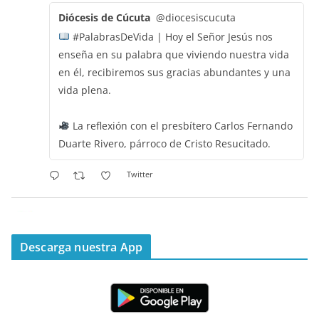
Diócesis de Cúcuta
@diocesiscucuta
#PalabrasDeVida | Hoy el Señor Jesús nos
enseña en su palabra que viviendo nuestra vida
en él, recibiremos sus gracias abundantes y una
vida plena.
La reflexión con el presbítero Carlos Fernando
Duarte Rivero, párroco de Cristo Resucitado.
Twitter
Emisora Vox Dei
@emisoravoxdei
·
11 May 2025
“Mis ovejas escuchan mi voz, y yo las conozco”
Descarga nuestra App
#PalabrasDeVida
Diócesis de Cúcuta
@diocesiscucuta
#PalabrasDeVida | Hoy en el #Evangelio Jesús