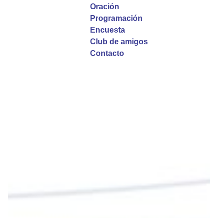
Oración
La reflexión con el presbítero Roberto Alfonso
Programación
Garzón Guillen, párroco de san Francisco Javier.
Encuesta
Club de amigos
Twitter
Contacto
Emisora Vox Dei
@emisoravoxdei
·
9 May 2025
“Si no comen la carne del Hijo del hombre y no
beben su sangre, no tienen vida en ustedes”
#PalabrasDeVida
Diócesis de Cúcuta
@diocesiscucuta
#PalabrasDeVida | En este día, el Señor Jesús
nos invita a alimentarnos de su Cuerpo y de su
Sangre para vivir para siempre.
La reflexión con el presbítero Roberto Alfonso
Garzón Guillen, párroco de san Francisco Javier.