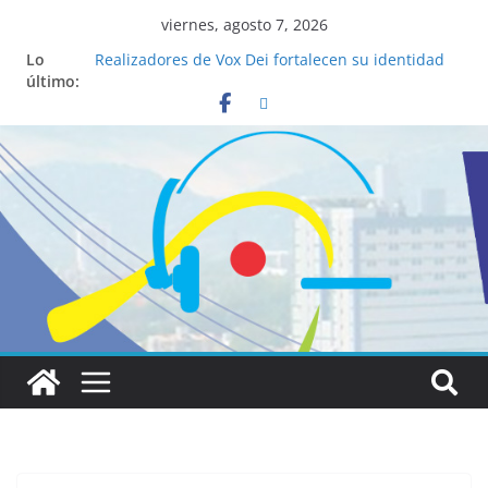
viernes, agosto 7, 2026
Lo
Realizadores de Vox Dei fortalecen su identidad
último:
institucional y habilidades en comunicación
visual
La ciencia desvela los 5 secretos que tiene
fácilmente un católico para convertirse en
“Superancianos”
Pop Up Market atrae a cientos de visitantes y
dinamiza la economía local
Salud mental a la mesa: la importancia de
hablarlo en familia
Lo que tienen en común la nueva Película Toy
Story 5 y el Papa León XIV