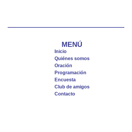
“Tú tienes palabras de vida eterna”
#PalabrasDeVida
Diócesis de Cúcuta
@diocesiscucuta
#PalabrasDeVida | El #Evangelio nos recuerda
que, incluso cuando las cosas parecen difíciles o
MENÚ
incomprensibles, la verdadera fe nos guía y nos
Inicio
fortalece.
Quiénes somos
Oración
La reflexión con el presbítero Roberto Alfonso
Programación
Garzón Guillen, párroco de san Francisco Javier.
Encuesta
Club de amigos
Twitter
Contacto
Emisora Vox Dei
@emisoravoxdei
·
9 May 2025
“Si no comen la carne del Hijo del hombre y no
beben su sangre, no tienen vida en ustedes”
#PalabrasDeVida