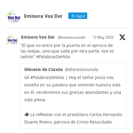
Emisora Vox Dei
Seguir
Emisora Vox Dei
@emisoravoxdei
·
12 May 2025
“El que no entra por la puerta en el aprisco de
las ovejas, sino que salta por otra parte, ese es
ladrón”
#PalabrasDeVida
Diócesis de Cúcuta
@diocesiscucuta
#PalabrasDeVida | Hoy el Señor Jesús nos
enseña en su palabra que viviendo nuestra vida
en él, recibiremos sus gracias abundantes y una
vida plena.
La reflexión con el presbítero Carlos Fernando
Duarte Rivero, párroco de Cristo Resucitado.