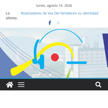
lunes, agosto 10, 2026
Lo
Realizadores de Vox Dei fortalecen su identidad
último:
institucional y habilidades en comunicación
visual
La ciencia desvela los 5 secretos que tiene
fácilmente un católico para convertirse en
“Superancianos”
Pop Up Market atrae a cientos de visitantes y
dinamiza la economía local
Salud mental a la mesa: la importancia de
hablarlo en familia
Lo que tienen en común la nueva Película Toy
Story 5 y el Papa León XIV