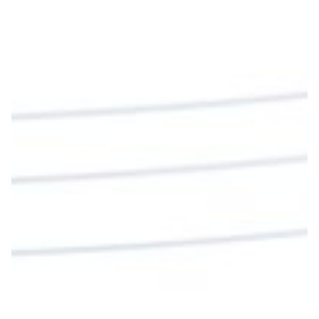
Diócesis de Cúcuta
@diocesiscucuta
#PalabrasDeVida | En este día, el Señor Jesús
nos invita a alimentarnos de su Cuerpo y de su
Sangre para vivir para siempre.
La reflexión con el presbítero Roberto Alfonso
Garzón Guillen, párroco de san Francisco Javier.
Twitter
Cargar más