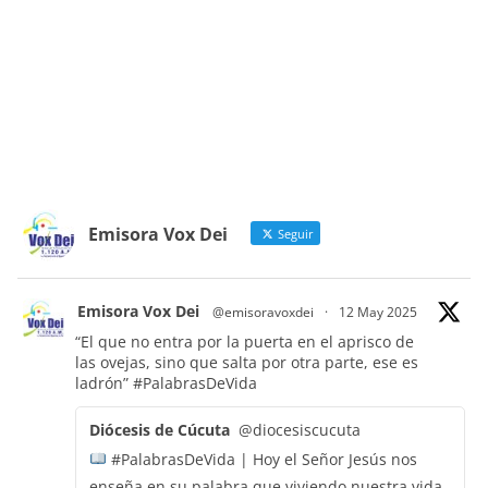
Emisora Vox Dei
Seguir
Emisora Vox Dei
@emisoravoxdei
·
12 May 2025
“El que no entra por la puerta en el aprisco de
las ovejas, sino que salta por otra parte, ese es
ladrón”
#PalabrasDeVida
Diócesis de Cúcuta
@diocesiscucuta
#PalabrasDeVida | Hoy el Señor Jesús nos
enseña en su palabra que viviendo nuestra vida