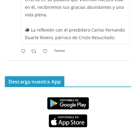
en él, recibiremos sus gracias abundantes y una
vida plena.
La reflexión con el presbítero Carlos Fernando
Duarte Rivero, párroco de Cristo Resucitado.
Twitter
Emisora Vox Dei
@emisoravoxdei
·
11 May 2025
“Mis ovejas escuchan mi voz, y yo las conozco”
Descarga nuestra App
#PalabrasDeVida
Diócesis de Cúcuta
@diocesiscucuta
#PalabrasDeVida | Hoy en el #Evangelio Jesús
nos recuerda que nos ama, que nos busca y que
quien escucha su voz, no será arrebatado de su
lado.