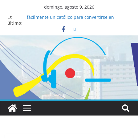
domingo, agosto 9, 2026
La ciencia desvela los 5 secretos que tiene
Lo
fácilmente un católico para convertirse en
último:
“Superancianos”
Pop Up Market atrae a cientos de visitantes y
dinamiza la economía local
Salud mental a la mesa: la importancia de
hablarlo en familia
Lo que tienen en común la nueva Película Toy
Story 5 y el Papa León XIV
Realizadores de Vox Dei fortalecen su identidad
institucional y habilidades en comunicación
visual