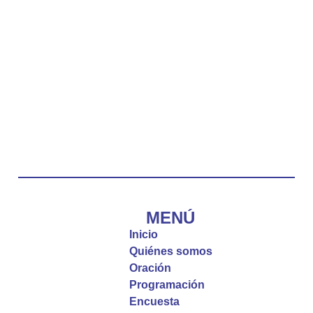
La reflexión con el presbítero Carlos Fernando
Duarte Rivero, párroco de Cristo Resucitado.
Twitter
Emisora Vox Dei
@emisoravoxdei
·
10 May 2025
“Tú tienes palabras de vida eterna”
#PalabrasDeVida
Diócesis de Cúcuta
@diocesiscucuta
#PalabrasDeVida | El #Evangelio nos recuerda
que, incluso cuando las cosas parecen difíciles o
MENÚ
incomprensibles, la verdadera fe nos guía y nos
Inicio
fortalece.
Quiénes somos
Oración
La reflexión con el presbítero Roberto Alfonso
Programación
Garzón Guillen, párroco de san Francisco Javier.
Encuesta