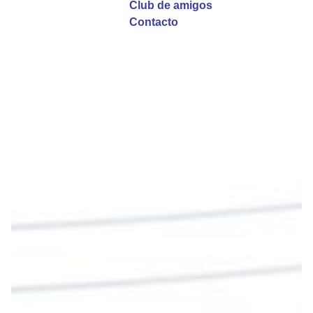
Club de amigos
Twitter
Contacto
Emisora Vox Dei
@emisoravoxdei
·
9 May 2025
“Si no comen la carne del Hijo del hombre y no
beben su sangre, no tienen vida en ustedes”
#PalabrasDeVida
Diócesis de Cúcuta
@diocesiscucuta
#PalabrasDeVida | En este día, el Señor Jesús
nos invita a alimentarnos de su Cuerpo y de su
Sangre para vivir para siempre.
La reflexión con el presbítero Roberto Alfonso
Garzón Guillen, párroco de san Francisco Javier.
Twitter
Cargar más