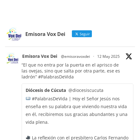
Emisora Vox Dei
Seguir
Emisora Vox Dei
@emisoravoxdei
·
12 May 2025
“El que no entra por la puerta en el aprisco de
las ovejas, sino que salta por otra parte, ese es
ladrón”
#PalabrasDeVida
Diócesis de Cúcuta
@diocesiscucuta
#PalabrasDeVida | Hoy el Señor Jesús nos
enseña en su palabra que viviendo nuestra vida
en él, recibiremos sus gracias abundantes y una
vida plena.
La reflexión con el presbítero Carlos Fernando