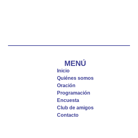
Emisora Vox Dei
@emisoravoxdei
·
10 May 2025
“Tú tienes palabras de vida eterna”
#PalabrasDeVida
Diócesis de Cúcuta
@diocesiscucuta
#PalabrasDeVida | El #Evangelio nos recuerda
que, incluso cuando las cosas parecen difíciles o
MENÚ
incomprensibles, la verdadera fe nos guía y nos
Inicio
fortalece.
Quiénes somos
Oración
La reflexión con el presbítero Roberto Alfonso
Programación
Garzón Guillen, párroco de san Francisco Javier.
Encuesta
Club de amigos
Twitter
Contacto
Emisora Vox Dei
@emisoravoxdei
·
9 May 2025