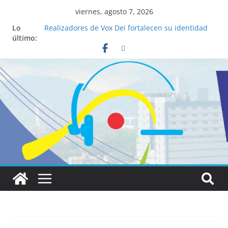
viernes, agosto 7, 2026
Lo
Realizadores de Vox Dei fortalecen su identidad
último:
institucional y habilidades en comunicación
visual
La ciencia desvela los 5 secretos que tiene
fácilmente un católico para convertirse en
“Superancianos”
Pop Up Market atrae a cientos de visitantes y
dinamiza la economía local
Salud mental a la mesa: la importancia de
hablarlo en familia
Lo que tienen en común la nueva Película Toy
Story 5 y el Papa León XIV