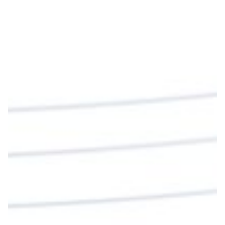
“Si no comen la carne del Hijo del hombre y no
beben su sangre, no tienen vida en ustedes”
#PalabrasDeVida
Diócesis de Cúcuta
@diocesiscucuta
#PalabrasDeVida | En este día, el Señor Jesús
nos invita a alimentarnos de su Cuerpo y de su
Sangre para vivir para siempre.
La reflexión con el presbítero Roberto Alfonso
Garzón Guillen, párroco de san Francisco Javier.
Twitter
Cargar más