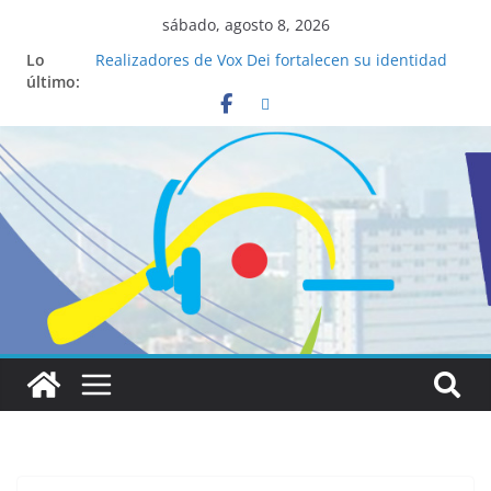
sábado, agosto 8, 2026
Lo
Realizadores de Vox Dei fortalecen su identidad
último:
institucional y habilidades en comunicación
visual
La ciencia desvela los 5 secretos que tiene
fácilmente un católico para convertirse en
“Superancianos”
Pop Up Market atrae a cientos de visitantes y
dinamiza la economía local
Salud mental a la mesa: la importancia de
hablarlo en familia
Lo que tienen en común la nueva Película Toy
Story 5 y el Papa León XIV