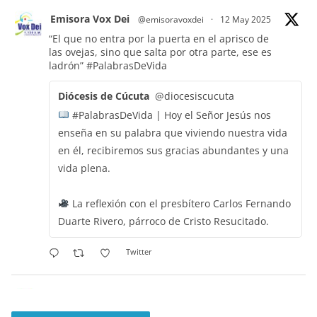
Emisora Vox Dei
@emisoravoxdei
·
12 May 2025
“El que no entra por la puerta en el aprisco de
las ovejas, sino que salta por otra parte, ese es
ladrón”
#PalabrasDeVida
Diócesis de Cúcuta
@diocesiscucuta
#PalabrasDeVida | Hoy el Señor Jesús nos
enseña en su palabra que viviendo nuestra vida
en él, recibiremos sus gracias abundantes y una
vida plena.
La reflexión con el presbítero Carlos Fernando
Duarte Rivero, párroco de Cristo Resucitado.
Twitter
Emisora Vox Dei
@emisoravoxdei
·
11 May 2025
“Mis ovejas escuchan mi voz, y yo las conozco”