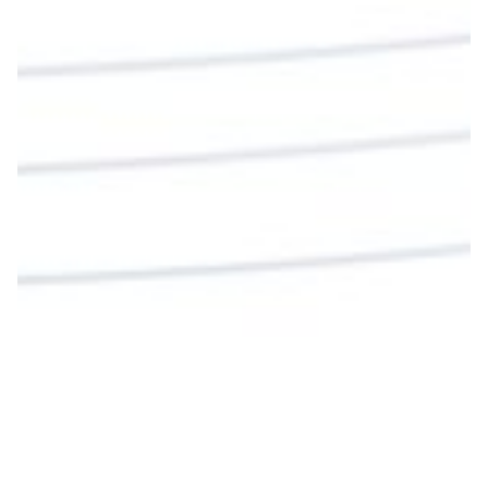
Sangre para vivir para siempre.
La reflexión con el presbítero Roberto Alfonso
Garzón Guillen, párroco de san Francisco Javier.
Twitter
Cargar más