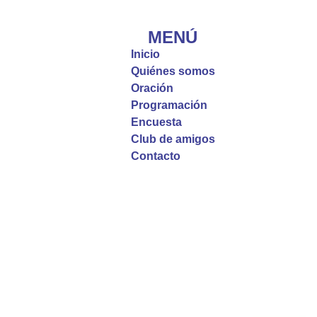
#PalabrasDeVida | El #Evangelio nos recuerda
que, incluso cuando las cosas parecen difíciles o
MENÚ
incomprensibles, la verdadera fe nos guía y nos
Inicio
fortalece.
Quiénes somos
Oración
La reflexión con el presbítero Roberto Alfonso
Programación
Garzón Guillen, párroco de san Francisco Javier.
Encuesta
Club de amigos
Twitter
Contacto
Emisora Vox Dei
@emisoravoxdei
·
9 May 2025
“Si no comen la carne del Hijo del hombre y no
beben su sangre, no tienen vida en ustedes”
#PalabrasDeVida
Diócesis de Cúcuta
@diocesiscucuta
#PalabrasDeVida | En este día, el Señor Jesús
nos invita a alimentarnos de su Cuerpo y de su