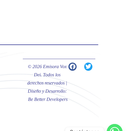
#PalabrasDeVida | Hoy en el
#Evangelio Jesús nos recuerda que
nos ama, que nos busca y que quien
escucha su voz, no será arrebatado
de su lado.
La reflexión con el presbítero
Carlos Fernando Duarte Rivero,
párroco de Cristo Resucitado.
© 2026 Emisora Vox
Twitter
Dei. Todos los
derechos reservados |
Diseño y Desarrollo:
Emisora Vox Dei
@emisoravoxdei
·
Be Better Developers
10 May 2025
“Tú tienes palabras de vida eterna”
#PalabrasDeVida
Diócesis de Cúcuta
@diocesiscucuta