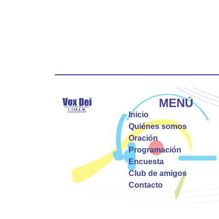
MENÚ
Inicio
Quiénes somos
Oración
Programación
Encuesta
Club de amigos
Contacto