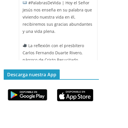
#PalabrasDeVida | Hoy el Señor
Jesús nos enseña en su palabra que
viviendo nuestra vida en él,
recibiremos sus gracias abundantes
y una vida plena.
La reflexión con el presbítero
Carlos Fernando Duarte Rivero,
párroco de Cristo Resucitado.
Twitter
Descarga nuestra App
Emisora Vox Dei
@emisoravoxdei
·
11 May 2025
“Mis ovejas escuchan mi voz, y yo
las conozco”
#PalabrasDeVida
Diócesis de Cúcuta
@diocesiscucuta