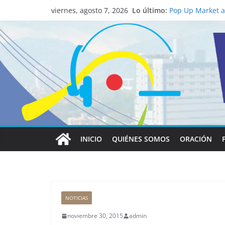
Lo último:
Pop Up Market at
viernes, agosto 7, 2026
economía local
Salud mental a l
familia
Lo que tienen en
Papa León XIV
Realizadores de 
institucional y 
La ciencia desve
católico para co
INICIO
QUIÉNES SOMOS
ORACIÓN
NOTICIAS
noviembre 30, 2015
admin