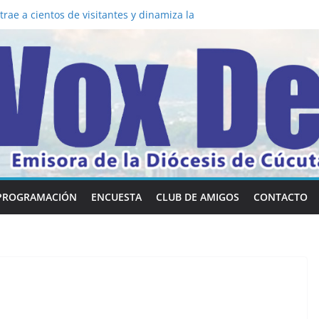
rae a cientos de visitantes y dinamiza la
a mesa: la importancia de hablarlo en
 común la nueva Película Toy Story 5 y el
Vox Dei fortalecen su identidad
habilidades en comunicación visual
la los 5 secretos que tiene fácilmente un
nvertirse en “Superancianos”
PROGRAMACIÓN
ENCUESTA
CLUB DE AMIGOS
CONTACTO