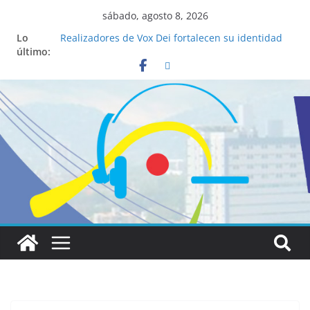
sábado, agosto 8, 2026
Lo
Realizadores de Vox Dei fortalecen su identidad
último:
institucional y habilidades en comunicación
visual
La ciencia desvela los 5 secretos que tiene
fácilmente un católico para convertirse en
“Superancianos”
Pop Up Market atrae a cientos de visitantes y
dinamiza la economía local
Salud mental a la mesa: la importancia de
hablarlo en familia
Lo que tienen en común la nueva Película Toy
Story 5 y el Papa León XIV