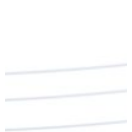
Emisora Vox Dei
@emisoravoxdei
·
9 May 2025
“Si no comen la carne del Hijo del hombre y no
beben su sangre, no tienen vida en ustedes”
#PalabrasDeVida
Diócesis de Cúcuta
@diocesiscucuta
#PalabrasDeVida | En este día, el Señor Jesús
nos invita a alimentarnos de su Cuerpo y de su
Sangre para vivir para siempre.
La reflexión con el presbítero Roberto Alfonso
Garzón Guillen, párroco de san Francisco Javier.
Twitter
Cargar más