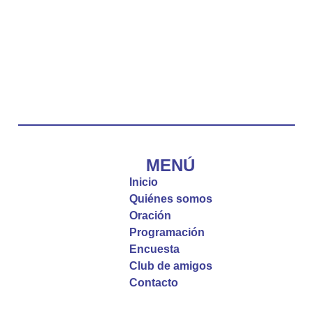
Twitter
Emisora Vox Dei
@emisoravoxdei
·
10 May 2025
“Tú tienes palabras de vida eterna”
#PalabrasDeVida
Diócesis de Cúcuta
@diocesiscucuta
#PalabrasDeVida | El #Evangelio nos recuerda
que, incluso cuando las cosas parecen difíciles o
MENÚ
incomprensibles, la verdadera fe nos guía y nos
Inicio
fortalece.
Quiénes somos
Oración
La reflexión con el presbítero Roberto Alfonso
Programación
Garzón Guillen, párroco de san Francisco Javier.
Encuesta
Club de amigos
Twitter
Contacto