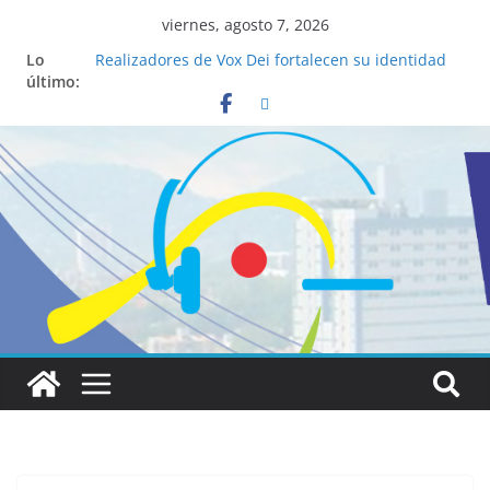
viernes, agosto 7, 2026
Lo
Realizadores de Vox Dei fortalecen su identidad
último:
institucional y habilidades en comunicación
visual
La ciencia desvela los 5 secretos que tiene
fácilmente un católico para convertirse en
“Superancianos”
Pop Up Market atrae a cientos de visitantes y
dinamiza la economía local
Salud mental a la mesa: la importancia de
hablarlo en familia
Lo que tienen en común la nueva Película Toy
Story 5 y el Papa León XIV