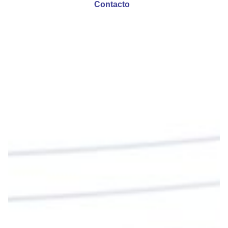
Contacto
Emisora Vox Dei
@emisoravoxdei
·
9 May 2025
“Si no comen la carne del Hijo del hombre y no
beben su sangre, no tienen vida en ustedes”
#PalabrasDeVida
Diócesis de Cúcuta
@diocesiscucuta
#PalabrasDeVida | En este día, el Señor Jesús
nos invita a alimentarnos de su Cuerpo y de su
Sangre para vivir para siempre.
La reflexión con el presbítero Roberto Alfonso
Garzón Guillen, párroco de san Francisco Javier.
Twitter
Cargar más