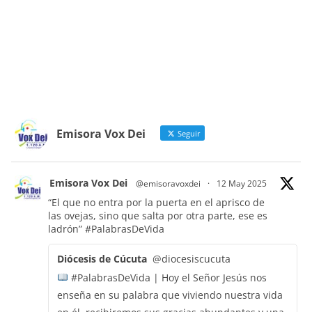
Emisora Vox Dei
Seguir
Emisora Vox Dei
@emisoravoxdei
·
12 May 2025
“El que no entra por la puerta en el aprisco de
las ovejas, sino que salta por otra parte, ese es
ladrón”
#PalabrasDeVida
Diócesis de Cúcuta
@diocesiscucuta
#PalabrasDeVida | Hoy el Señor Jesús nos
enseña en su palabra que viviendo nuestra vida