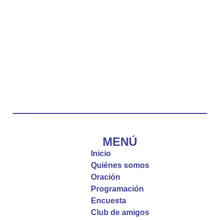
La reflexión con el presbítero Carlos Fernando
Duarte Rivero, párroco de Cristo Resucitado.
Twitter
Emisora Vox Dei
@emisoravoxdei
·
10 May 2025
“Tú tienes palabras de vida eterna”
#PalabrasDeVida
Diócesis de Cúcuta
@diocesiscucuta
#PalabrasDeVida | El #Evangelio nos recuerda
que, incluso cuando las cosas parecen difíciles o
MENÚ
incomprensibles, la verdadera fe nos guía y nos
Inicio
fortalece.
Quiénes somos
Oración
La reflexión con el presbítero Roberto Alfonso
Programación
Garzón Guillen, párroco de san Francisco Javier.
Encuesta
Club de amigos
Twitter