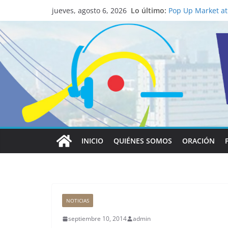
La ciencia desvel
Lo último:
católico para con
jueves, agosto 6, 2026
Pop Up Market atr
economía local
Salud mental a la
familia
Lo que tienen en 
Papa León XIV
Realizadores de V
institucional y h
INICIO
QUIÉNES SOMOS
ORACIÓN
NOTICIAS
septiembre 10, 2014
admin