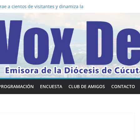
a los 5 secretos que tiene fácilmente un
vertirse en “Superancianos”
ae a cientos de visitantes y dinamiza la
 mesa: la importancia de hablarlo en
común la nueva Película Toy Story 5 y el
ox Dei fortalecen su identidad
abilidades en comunicación visual
PROGRAMACIÓN
ENCUESTA
CLUB DE AMIGOS
CONTACTO