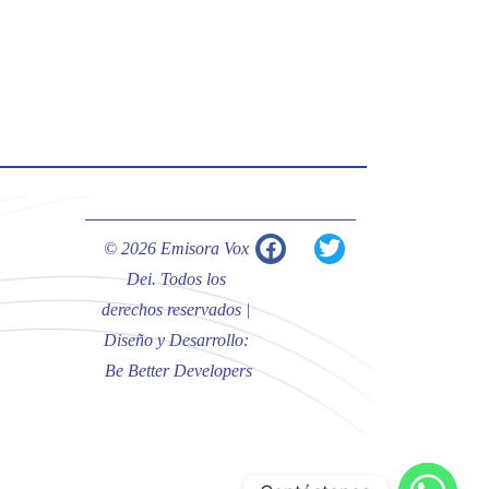
#PalabrasDeVida | Hoy en el
#Evangelio Jesús nos recuerda que
nos ama, que nos busca y que quien
escucha su voz, no será arrebatado
de su lado.
La reflexión con el presbítero
Carlos Fernando Duarte Rivero,
párroco de Cristo Resucitado.
© 2026 Emisora Vox
Twitter
Dei. Todos los
derechos reservados |
Diseño y Desarrollo:
Emisora Vox Dei
@emisoravoxdei
·
Be Better Developers
10 May 2025
“Tú tienes palabras de vida eterna”
#PalabrasDeVida
Diócesis de Cúcuta
@diocesiscucuta