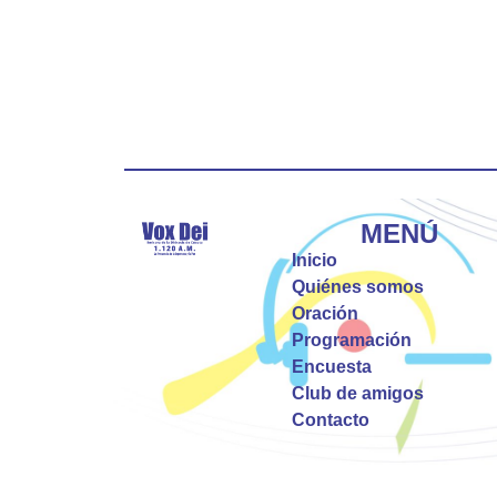
MENÚ
Inicio
Quiénes somos
Oración
Programación
Encuesta
Club de amigos
Contacto