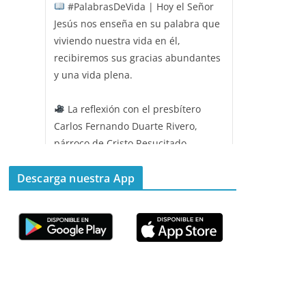
#PalabrasDeVida | Hoy el Señor
Jesús nos enseña en su palabra que
viviendo nuestra vida en él,
recibiremos sus gracias abundantes
y una vida plena.
La reflexión con el presbítero
Carlos Fernando Duarte Rivero,
párroco de Cristo Resucitado.
Twitter
Descarga nuestra App
Emisora Vox Dei
@emisoravoxdei
·
11 May 2025
“Mis ovejas escuchan mi voz, y yo
las conozco”
#PalabrasDeVida
Diócesis de Cúcuta
@diocesiscucuta