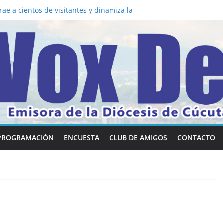
a los 5 secretos que tiene fácilmente un
vertirse en “Superancianos”
ae a cientos de visitantes y dinamiza la
 mesa: la importancia de hablarlo en
común la nueva Película Toy Story 5 y el
ox Dei fortalecen su identidad
abilidades en comunicación visual
PROGRAMACIÓN
ENCUESTA
CLUB DE AMIGOS
CONTACTO