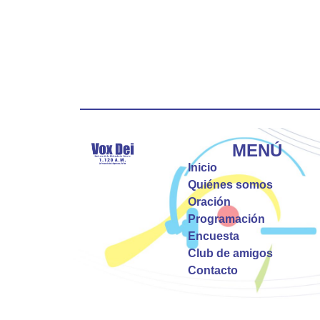
MENÚ
Inicio
Quiénes somos
Oración
Programación
Encuesta
Club de amigos
Contacto