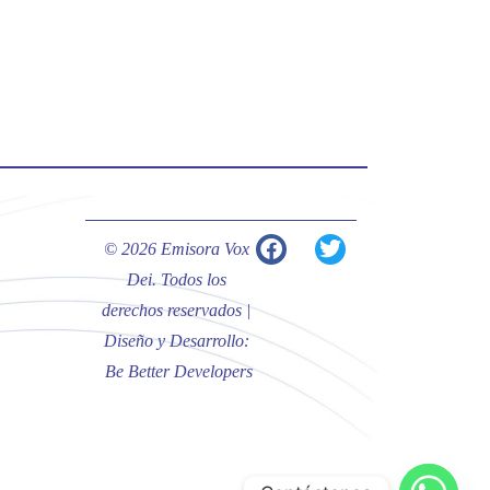
#PalabrasDeVida | Hoy en el
#Evangelio Jesús nos recuerda que
nos ama, que nos busca y que quien
escucha su voz, no será arrebatado
de su lado.
La reflexión con el presbítero
Carlos Fernando Duarte Rivero,
párroco de Cristo Resucitado.
© 2026 Emisora Vox
Twitter
Dei. Todos los
derechos reservados |
Diseño y Desarrollo:
Emisora Vox Dei
@emisoravoxdei
·
Be Better Developers
10 May 2025
“Tú tienes palabras de vida eterna”
#PalabrasDeVida
Diócesis de Cúcuta
@diocesiscucuta