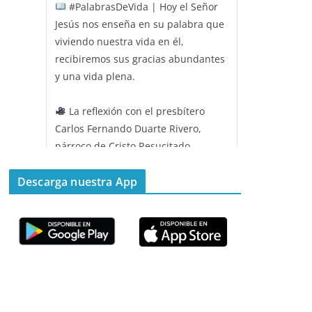
#PalabrasDeVida | Hoy el Señor
Jesús nos enseña en su palabra que
viviendo nuestra vida en él,
recibiremos sus gracias abundantes
y una vida plena.
La reflexión con el presbítero
Carlos Fernando Duarte Rivero,
párroco de Cristo Resucitado.
Twitter
Descarga nuestra App
Emisora Vox Dei
@emisoravoxdei
·
11 May 2025
“Mis ovejas escuchan mi voz, y yo
las conozco”
#PalabrasDeVida
Diócesis de Cúcuta
@diocesiscucuta