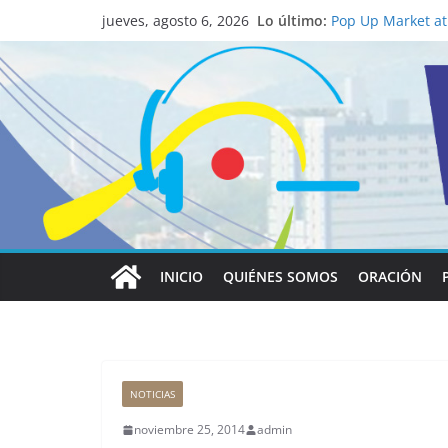
La ciencia desvel
Lo último:
católico para con
jueves, agosto 6, 2026
Pop Up Market atr
economía local
Salud mental a la
familia
Lo que tienen en 
Papa León XIV
Realizadores de V
institucional y h
INICIO
QUIÉNES SOMOS
ORACIÓN
NOTICIAS
noviembre 25, 2014
admin