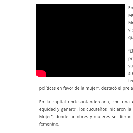
En
Mu
Mo
vi
qu
“E
pr
su
s
fe
políticas en favor de la mujer”, destacó el prel
En la capital nortesantandereana, con una 
equidad y género”, los cucuteños iniciaron la 
Mujer”, donde hombres y mujeres se dieron ci
femenino.