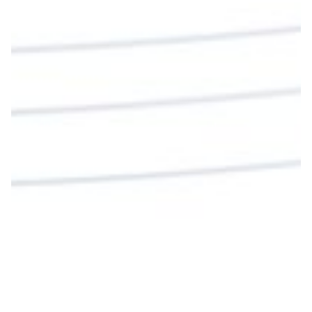
Sangre para vivir para siempre.
La reflexión con el presbítero Roberto Alfonso
Garzón Guillen, párroco de san Francisco Javier.
Twitter
Cargar más