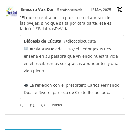
Emisora Vox Dei
@emisoravoxdei
·
12 May 2025
“El que no entra por la puerta en el aprisco de
las ovejas, sino que salta por otra parte, ese es
ladrón”
#PalabrasDeVida
Diócesis de Cúcuta
@diocesiscucuta
#PalabrasDeVida | Hoy el Señor Jesús nos
enseña en su palabra que viviendo nuestra vida
en él, recibiremos sus gracias abundantes y una
vida plena.
La reflexión con el presbítero Carlos Fernando
Duarte Rivero, párroco de Cristo Resucitado.
Twitter
Emisora Vox Dei
@emisoravoxdei
·
11 May 2025