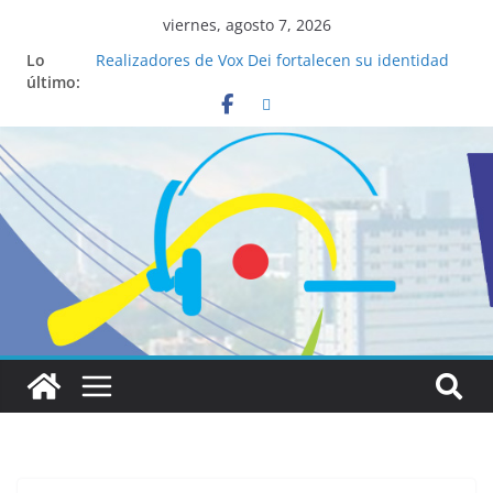
viernes, agosto 7, 2026
Lo
Realizadores de Vox Dei fortalecen su identidad
último:
institucional y habilidades en comunicación
visual
La ciencia desvela los 5 secretos que tiene
fácilmente un católico para convertirse en
“Superancianos”
Pop Up Market atrae a cientos de visitantes y
dinamiza la economía local
Salud mental a la mesa: la importancia de
hablarlo en familia
Lo que tienen en común la nueva Película Toy
Story 5 y el Papa León XIV