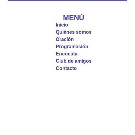
#PalabrasDeVida | El #Evangelio nos recuerda
que, incluso cuando las cosas parecen difíciles o
MENÚ
incomprensibles, la verdadera fe nos guía y nos
Inicio
fortalece.
Quiénes somos
Oración
La reflexión con el presbítero Roberto Alfonso
Programación
Garzón Guillen, párroco de san Francisco Javier.
Encuesta
Club de amigos
Twitter
Contacto
Emisora Vox Dei
@emisoravoxdei
·
9 May 2025
“Si no comen la carne del Hijo del hombre y no
beben su sangre, no tienen vida en ustedes”
#PalabrasDeVida
Diócesis de Cúcuta
@diocesiscucuta
#PalabrasDeVida | En este día, el Señor Jesús
nos invita a alimentarnos de su Cuerpo y de su