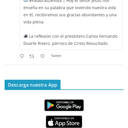
#PalabrasDeVida | Hoy el Señor Jesús nos
enseña en su palabra que viviendo nuestra vida
en él, recibiremos sus gracias abundantes y una
vida plena.
La reflexión con el presbítero Carlos Fernando
Duarte Rivero, párroco de Cristo Resucitado.
Twitter
Emisora Vox Dei
@emisoravoxdei
·
11 May 2025
“Mis ovejas escuchan mi voz, y yo las conozco”
Descarga nuestra App
#PalabrasDeVida
Diócesis de Cúcuta
@diocesiscucuta
#PalabrasDeVida | Hoy en el #Evangelio Jesús
nos recuerda que nos ama, que nos busca y que
quien escucha su voz, no será arrebatado de su