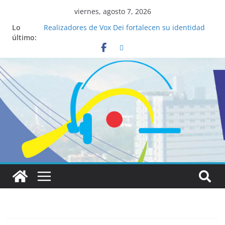
viernes, agosto 7, 2026
Lo
Realizadores de Vox Dei fortalecen su identidad
último:
institucional y habilidades en comunicación
visual
La ciencia desvela los 5 secretos que tiene
fácilmente un católico para convertirse en
“Superancianos”
Pop Up Market atrae a cientos de visitantes y
dinamiza la economía local
Salud mental a la mesa: la importancia de
hablarlo en familia
Lo que tienen en común la nueva Película Toy
Story 5 y el Papa León XIV