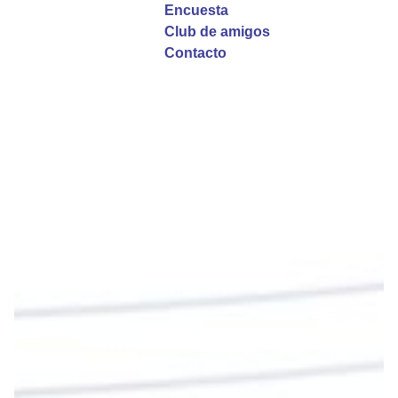
Garzón Guillen, párroco de san Francisco Javier.
Encuesta
Club de amigos
Twitter
Contacto
Emisora Vox Dei
@emisoravoxdei
·
9 May 2025
“Si no comen la carne del Hijo del hombre y no
beben su sangre, no tienen vida en ustedes”
#PalabrasDeVida
Diócesis de Cúcuta
@diocesiscucuta
#PalabrasDeVida | En este día, el Señor Jesús
nos invita a alimentarnos de su Cuerpo y de su
Sangre para vivir para siempre.
La reflexión con el presbítero Roberto Alfonso
Garzón Guillen, párroco de san Francisco Javier.
Twitter