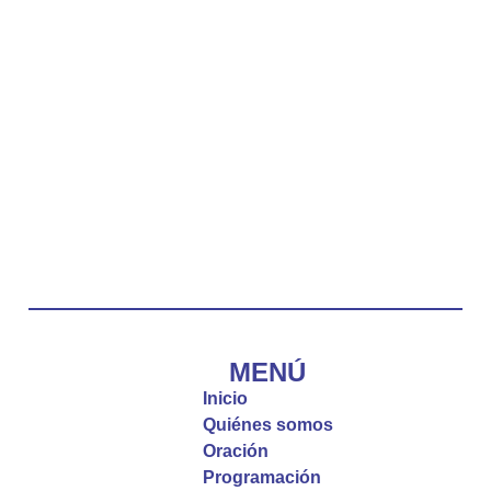
lado.
La reflexión con el presbítero Carlos Fernando
Duarte Rivero, párroco de Cristo Resucitado.
Twitter
Emisora Vox Dei
@emisoravoxdei
·
10 May 2025
“Tú tienes palabras de vida eterna”
#PalabrasDeVida
Diócesis de Cúcuta
@diocesiscucuta
#PalabrasDeVida | El #Evangelio nos recuerda
que, incluso cuando las cosas parecen difíciles o
MENÚ
incomprensibles, la verdadera fe nos guía y nos
Inicio
fortalece.
Quiénes somos
Oración
La reflexión con el presbítero Roberto Alfonso
Programación