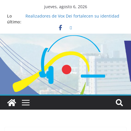
jueves, agosto 6, 2026
Lo
Realizadores de Vox Dei fortalecen su identidad
último:
institucional y habilidades en comunicación
visual
La ciencia desvela los 5 secretos que tiene
fácilmente un católico para convertirse en
“Superancianos”
Pop Up Market atrae a cientos de visitantes y
dinamiza la economía local
Salud mental a la mesa: la importancia de
hablarlo en familia
Lo que tienen en común la nueva Película Toy
Story 5 y el Papa León XIV