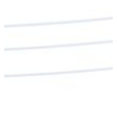
nos invita a alimentarnos de su Cuerpo y de su
Sangre para vivir para siempre.
La reflexión con el presbítero Roberto Alfonso
Garzón Guillen, párroco de san Francisco Javier.
Twitter
Cargar más