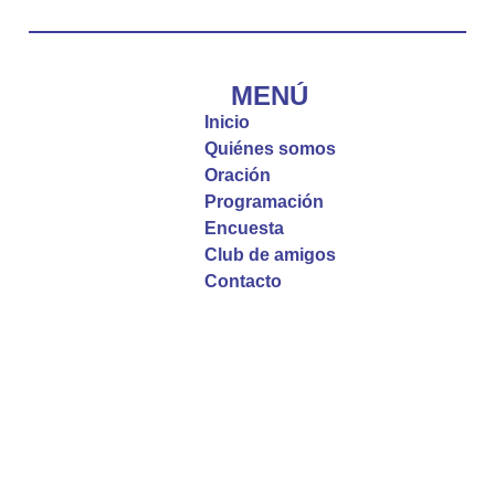
Diócesis de Cúcuta
@diocesiscucuta
#PalabrasDeVida | El #Evangelio nos recuerda
que, incluso cuando las cosas parecen difíciles o
MENÚ
incomprensibles, la verdadera fe nos guía y nos
Inicio
fortalece.
Quiénes somos
Oración
La reflexión con el presbítero Roberto Alfonso
Programación
Garzón Guillen, párroco de san Francisco Javier.
Encuesta
Club de amigos
Twitter
Contacto
Emisora Vox Dei
@emisoravoxdei
·
9 May 2025
“Si no comen la carne del Hijo del hombre y no
beben su sangre, no tienen vida en ustedes”
#PalabrasDeVida
Diócesis de Cúcuta
@diocesiscucuta
#PalabrasDeVida | En este día, el Señor Jesús